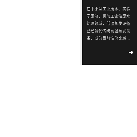
ISO9001
念，
三
同
同
蓝石
在中小型工业废水、实验
质量
模拟
是
星
行
行
室废液、机加工含油废水
管理
2018
-
测试
一
出
业
业
04
-
12
处理领域，低温蒸发设备
体系
实验
认
已经替代传统高温蒸发设
家
现
中
中
室宣
工业
证！
备，成为目前性价比最
布成
专
转
的
的
污水
立
高、应用最广的废水减量
2018
-
不容
注
单，
佼
佼
02
-
14
处理设备。很多用户在选
滴漏
于
韩
佼
佼
∣美
型时重点关注低温蒸发设
环
丽中
工
国
者、
者、
备工作原理、核心技术特
境
国，
2018
部
业
LED
优
优
点、适配运行环境及实际
-
05
-
和谐
公
09
运行能耗。深圳市蓝石环
污
供
质
质
共生
示 |
保科技有限公司作为专业
水
应
LED
LED
171
环
废水低温蒸发器厂家，为
家
境
处
链
灯
灯
2018
大家全面解析低温蒸发器
国
部、
-
05
-
理
厂
具
具
控
发
09
的核心技术优势与实际运
重
改
设
商
生
生
行参数，帮助企业精准选
点
委
解
备
透
产
产
型、节能降本、合规治
企
联
读 |
水。首先从低温蒸发设备
的
露，
厂
厂
2018
业
合
《广