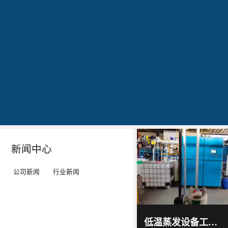
公司简介
文化
发明专利证书
专利证书-工业污水真空蒸馏系统（一）
蓝
20160829
20160829
20160829
石
出
作
作
环
现
为
为
保
转
LED
LED
秉
单：
工
工
Details
Details
Details
Details
持
全
矿
矿
“科
球
灯、
灯、
技
最
LED
LED
新闻中心
服
大
平
平
务
的
板
板
公司新闻
行业新闻
环
LED
灯
灯
境”
TV
等
等
蓝石
环保
的
厂-
灯
灯
2017
-
科技
低温蒸发设备工作原理及技术特点｜低温蒸发器运行环境与能耗优势解析
06
-
15
理
-
具
具
通过