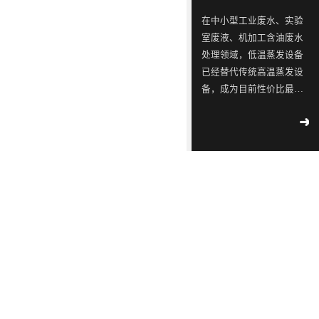
ISO9001
念，
三
同
同
蓝石
在中小型工业废水、实验
质量
模拟
是
星
行
行
室废液、机加工含油废水
管理
2018
-
测试
一
出
业
业
04
-
12
处理领域，低温蒸发设备
体系
实验
认
已经替代传统高温蒸发设
家
现
中
中
室宣
工业
证！
备，成为目前性价比最
布成
专
转
的
的
污水
立
高、应用最广的废水减量
2018
-
不容
注
单，
佼
佼
02
-
14
处理设备。很多用户在选
滴漏
于
韩
佼
佼
∣美
型时重点关注低温蒸发设
环
丽中
工
国
者、
者、
备工作原理、核心技术特
境
国，
2018
部
业
LED
优
优
点、适配运行环境及实际
-
05
-
和谐
公
09
运行能耗。深圳市蓝石环
污
供
质
质
共生
示 |
保科技有限公司作为专业
水
应
LED
LED
171
环
废水低温蒸发器厂家，为
家
境
处
链
灯
灯
2018
大家全面解析低温蒸发器
国
部、
-
05
-
理
厂
具
具
控
发
09
的核心技术优势与实际运
重
改
设
商
生
生
行参数，帮助企业精准选
点
委
解
备
透
产
产
型、节能降本、合规治
企
联
读 |
水。首先从低温蒸发设备
的
露，
厂
厂
2018
业
合
《广