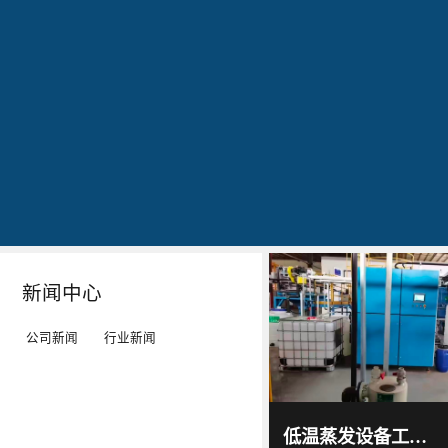
公司简介
文化
发明专利证书
专利证书-工业污水真空蒸馏系统（一）
蓝
20160829
20160829
20160829
石
出
作
作
环
现
为
为
保
转
LED
LED
秉
单：
工
工
Details
Details
Details
Details
持
全
矿
矿
“科
球
灯、
灯、
技
最
LED
LED
新闻中心
服
大
平
平
务
的
板
板
公司新闻
行业新闻
环
LED
灯
灯
境”
TV
等
等
蓝石
环保
的
厂-
灯
灯
2017
-
科技
低温蒸发设备工作原理及技术特点｜低温蒸发器运行环境与能耗优势解析
06
-
15
理
-
具
具
通过