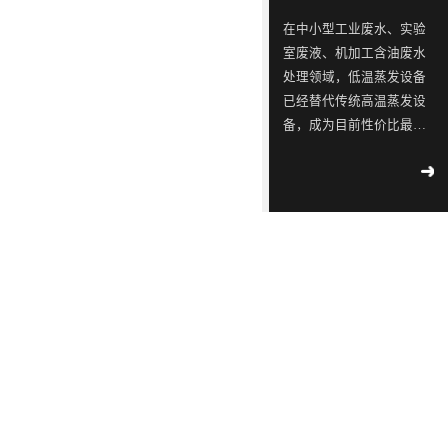
ISO9001
念，
三
同
同
蓝石
在中小型工业废水、实验
质量
模拟
是
星
行
行
室废液、机加工含油废水
管理
2018
-
测试
一
出
业
业
04
-
12
处理领域，低温蒸发设备
体系
实验
认
已经替代传统高温蒸发设
家
现
中
中
室宣
工业
证！
备，成为目前性价比最
布成
专
转
的
的
污水
立
高、应用最广的废水减量
2018
-
不容
注
单，
佼
佼
02
-
14
处理设备。很多用户在选
滴漏
于
韩
佼
佼
∣美
型时重点关注低温蒸发设
环
丽中
工
国
者、
者、
备工作原理、核心技术特
境
国，
2018
部
业
LED
优
优
点、适配运行环境及实际
-
05
-
和谐
公
09
运行能耗。深圳市蓝石环
污
供
质
质
共生
示 |
保科技有限公司作为专业
水
应
LED
LED
171
环
废水低温蒸发器厂家，为
家
境
处
链
灯
灯
2018
大家全面解析低温蒸发器
国
部、
-
05
-
理
厂
具
具
控
发
09
的核心技术优势与实际运
重
改
设
商
生
生
行参数，帮助企业精准选
点
委
解
备
透
产
产
型、节能降本、合规治
企
联
读 |
水。首先从低温蒸发设备
的
露，
厂
厂
2018
业
合
《广