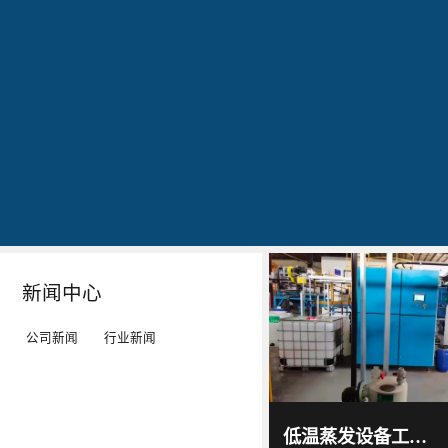
公司简介
文化
发明专利证书
专利证书-工业污水真空蒸馏系统（一）
蓝
20160829
20160829
20160829
石
出
作
作
环
现
为
为
保
转
LED
LED
秉
单：
工
工
Details
Details
Details
Details
持
全
矿
矿
“科
球
灯、
灯、
技
最
LED
LED
新闻中心
服
大
平
平
务
的
板
板
公司新闻
行业新闻
环
LED
灯
灯
境”
TV
等
等
蓝石
环保
的
厂-
灯
灯
2017
-
科技
低温蒸发设备工作原理及技术特点｜低温蒸发器运行环境与能耗优势解析
06
-
15
理
-
具
具
通过