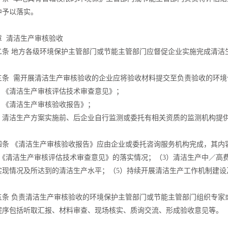
中予以落实。
章 清洁生产审核验收
二条 地方各级环境保护主管部门或节能主管部门应督促企业实施完成清洁
三条 需开展清洁生产审核验收的企业应将验收材料提交至负责验收的环境
）《清洁生产审核评估技术审查意见》；
）《清洁生产审核验收报告》；
）清洁生产方案实施前、后企业自行监测或委托有相关资质的监测机构提
四条 《清洁生产审核验收报告》应由企业或委托咨询服务机构完成，其内
）《清洁生产审核评估技术审查意见》的落实情况；（3）清洁生产中／高
实现情况及所达到的清洁生产水平；（5）持续开展清洁生产工作机制建设
五条 负责清洁生产审核验收的环境保护主管部门或节能主管部门组织专家
程序包括听取汇报、材料审查、现场核实、质询交流、形成验收意见等。