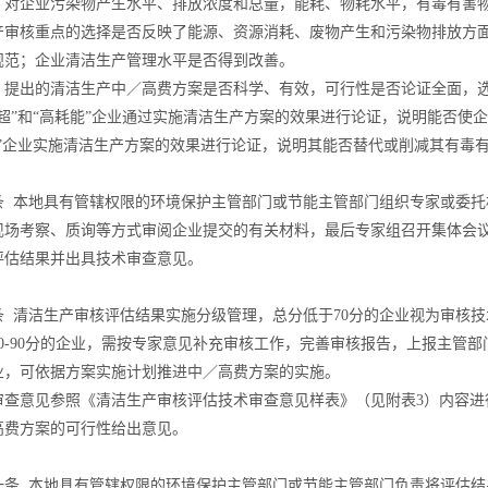
）对企业污染物产生水平、排放浓度和总量，能耗、物耗水平，有毒有害
产审核重点的选择是否反映了能源、资源消耗、废物产生和污染物排放方
规范；企业清洁生产管理水平是否得到改善。
）提出的清洁生产中／高费方案是否科学、有效，可行性是否论证全面，
双超”和“高耗能”企业通过实施清洁生产方案的效果进行论证，说明能否使
有”企业实施清洁生产方案的效果进行论证，说明其能否替代或削减其有毒
条 本地具有管辖权限的环境保护主管部门或节能主管部门组织专家或委托
现场考察、质询等方式审阅企业提交的有关材料，最后专家组召开集体会议
评估结果并出具技术审查意见。
条 清洁生产审核评估结果实施分级管理，总分低于70分的企业视为审核
70-90分的企业，需按专家意见补充审核工作，完善审核报告，上报主管
业，可依据方案实施计划推进中／高费方案的实施。
审查意见参照《清洁生产审核评估技术审查意见样表》（见附表3）内容进
高费方案的可行性给出意见。
一条 本地具有管辖权限的环境保护主管部门或节能主管部门负责将评估结