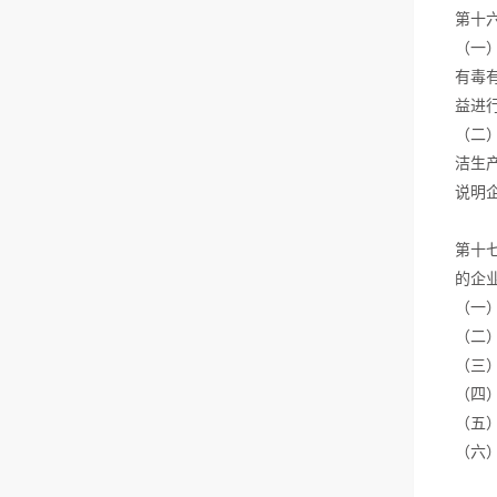
第十
（一
有毒
益进
（二
洁生
说明
第十
的企
（一
（二
（三
（四
（五
（六