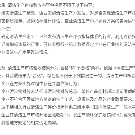
六条 清洁生产审核验收内容包括但不限于以下内容：
）核实清洁生产绩效：企业实施清洁生产方案后，对是否实现清洁生产审
有害物质减量、减排指标进行评估；查证清洁生产中／高费方案的实际运
行评估；
）确定清洁生产水平：已经发布清洁生产评价指标体系的行业，利用评价
产评价指标体系的行业，可以参照行业统计数据评定企业在行业内的清洁
企业清洁生产水平改进情况。
七条 清洁生产审核验收结果分为“合格”和“不合格”两种。依据《清洁生产
业，其验收结果为“合格”。存在但不限于下列情况之一的，清洁生产审核
）企业在方案实施过程中存在弄虚作假行为；
）企业污染物排放未达标或污染物排放总量、单位产品能耗超过规定限额
）企业不符合国家或地方制定的生产工艺、设备以及产品的产业政策要求
）达不到相关行业清洁生产评价指标体系三级水平（国内清洁生产一般水
）企业在清洁生产审核开始至验收期间，发生节能环保违法违规行为或未
）其他地方规定的相关否定内容。