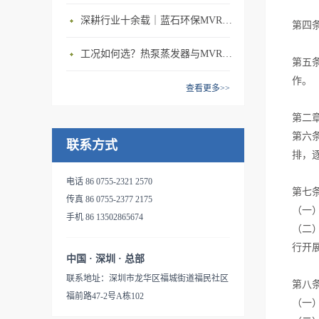
蒸发浓缩、物料的结晶、余热
给原水加热蒸馏，部分污水蒸
配置后处理装置，可直接排
深耕行业十余载｜蓝石环保MVR蒸发设备，大型制造企业稳定治水优选
蒸汽的回收等工艺过程中。由
第四
发后与原水进行换热后冷凝成
放；电导率远优于自来水，体
于充分回收利用了二次蒸汽的
纯水;其它含有高浓度的盐 和
积只有原污液的1%~15%。灵
工况如何选？热泵蒸发器与MVR蒸发设备精准适配方案
潜热，单位能耗大大降低，蒸
固体物质的污水进蒸发器底部
第五
活性大，稳定性强：产品精简
发一吨水的能耗比传统的单效
集水池，通过泵升压再循环再
作。
紧凑，占地面积小，无需土
查看更多>>
蒸发降低了80%多。系统只需
处理;浓缩到一定程度的液相
建，易于集成到工厂现有环境
要电机来带动压缩机制热，完
成为浓缩水排除;蒸汽再经蒸汽
第二
中。压缩机为主机唯一耗能设
全摆脱了对蒸汽锅炉，甚至电
压缩机压缩，再换热，如此反
第六
备：无需额外热源，无抽吸水
联系方式
加热装置的依赖，不需要外界
复。该工艺全部利用机械压缩
排，
泵。特级不锈钢MVR压缩机，
蒸汽、锅炉、煤和冷却水，减
机将电能转化为热能，因此，
寿命30000到50000小时。友好
电话 86 0755-2321 2570
少了〖SO〗_2、〖CO〗_2的
可不需要外部蒸汽的补给，系
第七
的人机交互设计：融入最新的
传真 86 0755-2377 2175
排放，减少了粉尘和固体废渣
统独立性强。MVR蒸发器用于
（一
网络技术，让您能通过智能终
手机 86 13502865674
的排放。蒸发产生的蒸馏水，
表面处理废水、含油污水处
（二
端，如手机，平板等，方便快
可以排放或者重新回用到生产
理，产出水能够满足回注水的
行开
捷的了解到机器的即时状态，
中，大大降低的废水的排放
水质要求。以浓缩工业污水处
中国 · 深圳 · 总部
甚至无需到达现场就可以完成
量。本污水处理系统的特点
理为例：首先将工业废水沿着
联系地址：深圳市龙华区福城街道福民社区
操控。失效安全与冗余设计：
第八
是；能耗低，无需额外加热
管道进入预热器，通过预热
福前路47-2号A栋102
专用的安全电路和阀门，确保
（一
源，环保效益好；结构紧凑可
器，对工业废水进行预热处