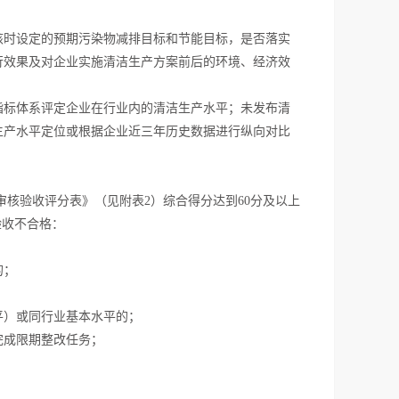
核时设定的预期污染物减排目标和节能目标，是否落实
行效果及对企业实施清洁生产方案前后的环境、经济效
指标体系评定企业在行业内的清洁生产水平；未发布清
生产水平定位或根据企业近三年历史数据进行纵向对比
审核验收评分表》（见附表2）综合得分达到60分及以上
验收不合格：
的；
；
平）或同行业基本水平的；
完成限期整改任务；