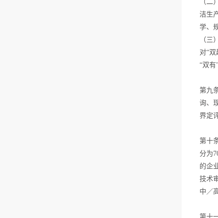
人员与机器安全；键部件冗余
（二
靠，寿命长；投资费用适中，
理。然后将预热过后的工业废
设计，单一失效后，不影响机
洁生
处理效果好，性价比高；易于
水引入到蒸发器中，在蒸发器
器运行。契合来自倾听：每一
学、
模块化、标准化，有利于大规
中，工业废水将被加热、蒸
个客户的废水状...
（三
模生产等优点。成套污水处理
发、浓缩，最终，加热蒸汽冷
系统主要由前过滤单元、污水
对“
凝形成的蒸馏水流到蒸馏水收
罐、清洗罐、消泡剂桶、MVR
“双
集罐内，而二...
蒸发器主机、浓缩液桶、蒸馏
水罐、袋式过滤器组成。我司
第九
是集工业污水处理设备的研
询、
发、生产销售为一体的...
界定
第十
分为
的企
技术
中／
第十