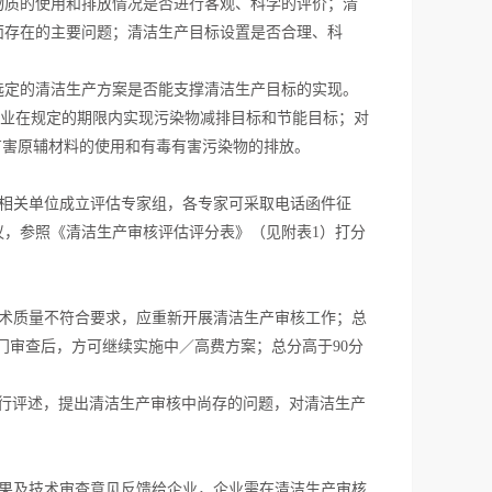
物质的使用和排放情况是否进行客观、科学的评价；清
面存在的主要问题；清洁生产目标设置是否合理、科
选定的清洁生产方案是否能支撑清洁生产目标的实现。
企业在规定的期限内实现污染物减排目标和节能目标；对
有害原辅材料的使用和有毒有害污染物的排放。
相关单位成立评估专家组，各专家可采取电话函件征
，参照《清洁生产审核评估评分表》（见附表1）打分
技术质量不符合要求，应重新开展清洁生产审核工作；总
部门审查后，方可继续实施中／高费方案；总分高于90分
行评述，提出清洁生产审核中尚存的问题，对清洁生产
果及技术审查意见反馈给企业，企业需在清洁生产审核