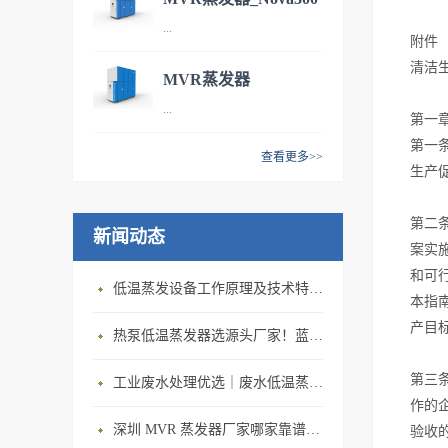
技术参数：型号：NOVA 100
...
污水处理设备
附件
处理能力：每小时处理能力
清洁
100L/h 年处理能力600m³/y单
MVR蒸发器
位能耗：65kWh/m³尺寸
技术参数：型号：NOVA 300
...
_Nova1000 污水处理系
第一章
（L*B*H）：2540*1096*1981
处理能力：每小时处理能力
第一
（单位：mm）最小安装面
统
300L/h 年处理能力1800m³/y
查看更多>>
生产
积：40㎡ 产品特点：智能技术
单位能耗：60kWh/m³尺寸
· 技术参数：型号：NOVA
与自动化控制相结合：让机器
（L*B*H）：3131*1220*2540
1000处理能力：每小时处理能
对自身的运行数据，进行自记
第二
（单位：mm）最小安装面
新闻动态
力1000L/h 年处理能力
录、自分析，在线对控制参数
案实
积：45㎡产品特点：MVR蒸发
6000m³/y单位能耗：50kWh/m³
进行优化调整，在废水状态波
和可
器是机械式蒸汽再压缩技术
尺寸（L*B*H）：
低温蒸发设备工作原理及技术特点｜低温蒸发器运行环境与能耗优势解析
动时，仍保持最佳性能。经济
本指
（mechanical vapor
3808*1568*2924 （单位：
节约，节能环保：MVR蒸发器
产目
recompression ）的简称，
mm）最小安装面积：50㎡ 应
热泵低温蒸发器选源头厂家！蓝石低温热泵蒸发器解决中小企业废液处置难题
处理1吨水仅需要50度电，冷
MVR蒸发器技术重新利用它自
用领域：· 产品特点：机
凝水可回用到工艺中或经过简
身产生的二次蒸汽的能量，从
第三
工业废水处理优选｜废水低温蒸发器 节能型工业废水蒸发器设备厂家
械压缩蒸发是将水蒸汽通过蒸
单的处理后直接排放。高效浓
而减少对外界能量需求的一项
作的
汽压缩机压缩至一定压力进入
缩，可获得高品质的蒸馏水：
节能技术，广泛应用于溶液的
深圳 MVR 蒸发器厂家哪家靠谱？深圳市蓝石环保 MVR 蒸发器，详解 MVR 蒸发器工作原理
验收
蒸发器，在蒸发器释放出 潜热
COD降低为原液的20倍以上；