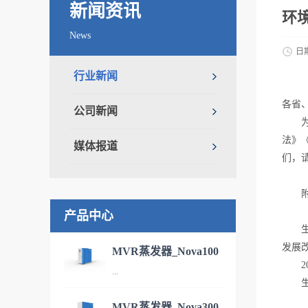
新闻资讯
环
News
日
行业新闻
各省
公司新闻
为科
法》
媒体报道
们，
附件
产品中心
生态
发展
MVR蒸发器_Nova100
201
...
污水处理设备
生态
MVR蒸发器_Nova300