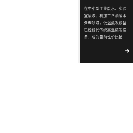
ISO9001
念，
三
同
同
蓝石
在中小型工业废水、实验
质量
模拟
是
星
行
行
室废液、机加工含油废水
管理
2018
-
测试
一
出
业
业
04
-
12
处理领域，低温蒸发设备
体系
实验
认
已经替代传统高温蒸发设
家
现
中
中
室宣
工业
证！
备，成为目前性价比最
布成
专
转
的
的
污水
立
高、应用最广的废水减量
2018
-
不容
注
单，
佼
佼
02
-
14
处理设备。很多用户在选
滴漏
于
韩
佼
佼
∣美
型时重点关注低温蒸发设
环
丽中
工
国
者、
者、
备工作原理、核心技术特
境
国，
2018
部
业
LED
优
优
点、适配运行环境及实际
-
05
-
和谐
公
09
运行能耗。深圳市蓝石环
污
供
质
质
共生
示 |
保科技有限公司作为专业
水
应
LED
LED
171
环
废水低温蒸发器厂家，为
家
境
处
链
灯
灯
2018
大家全面解析低温蒸发器
国
部、
-
05
-
理
厂
具
具
控
发
09
的核心技术优势与实际运
重
改
设
商
生
生
行参数，帮助企业精准选
点
委
解
备
透
产
产
型、节能降本、合规治
企
联
读 |
水。首先从低温蒸发设备
的
露，
厂
厂
2018
业
合
《广