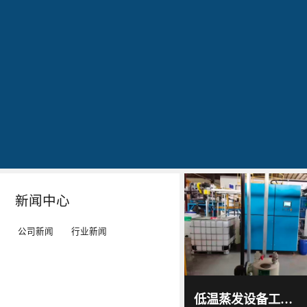
公司简介
文化
发明专利证书
专利证书-工业污水真空蒸馏系统（一）
蓝
20160829
20160829
20160829
石
出
作
作
环
现
为
为
保
转
LED
LED
秉
单：
工
工
Details
Details
Details
Details
持
全
矿
矿
“科
球
灯、
灯、
技
最
LED
LED
新闻中心
服
大
平
平
务
的
板
板
公司新闻
行业新闻
环
LED
灯
灯
境”
TV
等
等
蓝石
环保
的
厂-
灯
灯
2017
-
科技
低温蒸发设备工作原理及技术特点｜低温蒸发器运行环境与能耗优势解析
06
-
15
理
-
具
具
通过