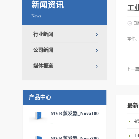
新闻资讯
工
News
日
行业新闻
零件
公司新闻
媒体报道
上一
产品中心
最新
MVR蒸发器_Nova100
电
...
污水处理设备
工
MVR蒸发器_Nova300