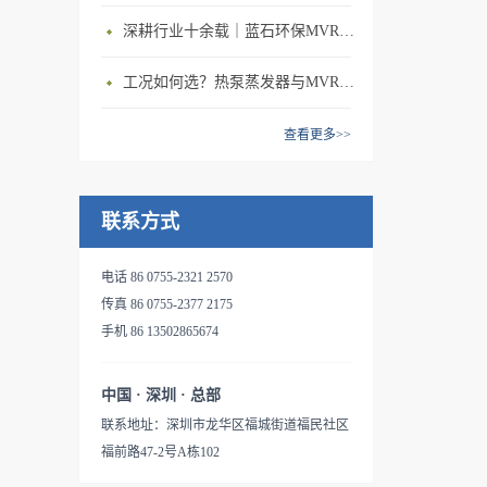
蒸发浓缩、物料的结晶、余热
给原水加热蒸馏，部分污水蒸
配置后处理装置，可直接排
深耕行业十余载｜蓝石环保MVR蒸发设备，大型制造企业稳定治水优选
蒸汽的回收等工艺过程中。由
发后与原水进行换热后冷凝成
放；电导率远优于自来水，体
于充分回收利用了二次蒸汽的
纯水;其它含有高浓度的盐 和
积只有原污液的1%~15%。灵
工况如何选？热泵蒸发器与MVR蒸发设备精准适配方案
潜热，单位能耗大大降低，蒸
固体物质的污水进蒸发器底部
活性大，稳定性强：产品精简
发一吨水的能耗比传统的单效
集水池，通过泵升压再循环再
紧凑，占地面积小，无需土
查看更多>>
蒸发降低了80%多。系统只需
处理;浓缩到一定程度的液相
建，易于集成到工厂现有环境
要电机来带动压缩机制热，完
成为浓缩水排除;蒸汽再经蒸汽
中。压缩机为主机唯一耗能设
全摆脱了对蒸汽锅炉，甚至电
压缩机压缩，再换热，如此反
备：无需额外热源，无抽吸水
联系方式
加热装置的依赖，不需要外界
复。该工艺全部利用机械压缩
泵。特级不锈钢MVR压缩机，
蒸汽、锅炉、煤和冷却水，减
机将电能转化为热能，因此，
寿命30000到50000小时。友好
电话 86 0755-2321 2570
少了〖SO〗_2、〖CO〗_2的
可不需要外部蒸汽的补给，系
的人机交互设计：融入最新的
传真 86 0755-2377 2175
排放，减少了粉尘和固体废渣
统独立性强。MVR蒸发器用于
网络技术，让您能通过智能终
手机 86 13502865674
的排放。蒸发产生的蒸馏水，
表面处理废水、含油污水处
端，如手机，平板等，方便快
可以排放或者重新回用到生产
理，产出水能够满足回注水的
捷的了解到机器的即时状态，
中，大大降低的废水的排放
水质要求。以浓缩工业污水处
中国 · 深圳 · 总部
甚至无需到达现场就可以完成
量。本污水处理系统的特点
理为例：首先将工业废水沿着
联系地址：深圳市龙华区福城街道福民社区
操控。失效安全与冗余设计：
是；能耗低，无需额外加热
管道进入预热器，通过预热
福前路47-2号A栋102
专用的安全电路和阀门，确保
源，环保效益好；结构紧凑可
器，对工业废水进行预热处