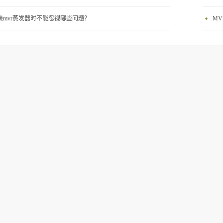
装mvr蒸发器时不能忽视哪些问题？
M