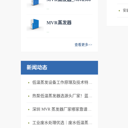
技术参数：型号：NOVA 100
...
污水处理设备
安
处理能力：每小时处理能力
100L/h 年处理能力600m³/y单
MVR蒸发器
位能耗：65kWh/m³尺寸
技术参数：型号：NOVA 300
...
_Nova1000 污水处理系
（L*B*H）：2540*1096*1981
处理能力：每小时处理能力
（单位：mm）最小安装面
统
300L/h 年处理能力1800m³/y
查看更多>>
积：40㎡ 产品特点：智能技术
单位能耗：60kWh/m³尺寸
· 技术参数：型号：NOVA
与自动化控制相结合：让机器
（L*B*H）：3131*1220*2540
1000处理能力：每小时处理能
对自身的运行数据，进行自记
（单位：mm）最小安装面
新闻动态
力1000L/h 年处理能力
录、自分析，在线对控制参数
积：45㎡产品特点：MVR蒸发
6000m³/y单位能耗：50kWh/m³
进行优化调整，在废水状态波
器是机械式蒸汽再压缩技术
尺寸（L*B*H）：
低温蒸发设备工作原理及技术特点｜低温蒸发器运行环境与能耗优势解析
动时，仍保持最佳性能。经济
（mechanical vapor
3808*1568*2924 （单位：
节约，节能环保：MVR蒸发器
recompression ）的简称，
mm）最小安装面积：50㎡ 应
热泵低温蒸发器选源头厂家！蓝石低温热泵蒸发器解决中小企业废液处置难题
处理1吨水仅需要50度电，冷
MVR蒸发器技术重新利用它自
用领域：· 产品特点：机
凝水可回用到工艺中或经过简
身产生的二次蒸汽的能量，从
深圳 MVR 蒸发器厂家哪家靠谱？深圳市蓝石环保 MVR 蒸发器，详解 MVR 蒸发器工作原理
械压缩蒸发是将水蒸汽通过蒸
单的处理后直接排放。高效浓
而减少对外界能量需求的一项
汽压缩机压缩至一定压力进入
缩，可获得高品质的蒸馏水：
节能技术，广泛应用于溶液的
工业废水处理优选｜废水低温蒸发器 节能型工业废水蒸发器设备厂家
蒸发器，在蒸发器释放出 潜热
COD降低为原液的20倍以上；