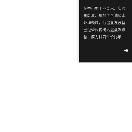
ISO9001
念，
三
同
同
蓝石
在中小型工业废水、实验
质量
模拟
是
星
行
行
室废液、机加工含油废水
管理
2018
-
测试
一
出
业
业
04
-
12
处理领域，低温蒸发设备
体系
实验
认
已经替代传统高温蒸发设
家
现
中
中
室宣
工业
证！
备，成为目前性价比最
布成
专
转
的
的
污水
立
高、应用最广的废水减量
2018
-
不容
注
单，
佼
佼
02
-
14
处理设备。很多用户在选
滴漏
于
韩
佼
佼
∣美
型时重点关注低温蒸发设
环
丽中
工
国
者、
者、
备工作原理、核心技术特
境
国，
2018
部
业
LED
优
优
点、适配运行环境及实际
-
05
-
和谐
公
09
运行能耗。深圳市蓝石环
污
供
质
质
共生
示 |
保科技有限公司作为专业
水
应
LED
LED
171
环
废水低温蒸发器厂家，为
家
境
处
链
灯
灯
2018
大家全面解析低温蒸发器
国
部、
-
05
-
理
厂
具
具
控
发
09
的核心技术优势与实际运
重
改
设
商
生
生
行参数，帮助企业精准选
点
委
解
备
透
产
产
型、节能降本、合规治
企
联
读 |
水。首先从低温蒸发设备
的
露，
厂
厂
2018
业
合
《广