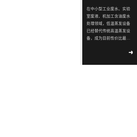
ISO9001
念，
三
同
同
蓝石
在中小型工业废水、实验
质量
模拟
是
星
行
行
室废液、机加工含油废水
管理
2018
-
测试
一
出
业
业
04
-
12
处理领域，低温蒸发设备
体系
实验
认
已经替代传统高温蒸发设
家
现
中
中
室宣
工业
证！
备，成为目前性价比最
布成
专
转
的
的
污水
立
高、应用最广的废水减量
2018
-
不容
注
单，
佼
佼
02
-
14
处理设备。很多用户在选
滴漏
于
韩
佼
佼
∣美
型时重点关注低温蒸发设
环
丽中
工
国
者、
者、
备工作原理、核心技术特
境
国，
2018
部
业
LED
优
优
点、适配运行环境及实际
-
05
-
和谐
公
09
运行能耗。深圳市蓝石环
污
供
质
质
共生
示 |
保科技有限公司作为专业
水
应
LED
LED
171
环
废水低温蒸发器厂家，为
家
境
处
链
灯
灯
2018
大家全面解析低温蒸发器
国
部、
-
05
-
理
厂
具
具
控
发
09
的核心技术优势与实际运
重
改
设
商
生
生
行参数，帮助企业精准选
点
委
解
备
透
产
产
型、节能降本、合规治
企
联
读 |
水。首先从低温蒸发设备
的
露，
厂
厂
2018
业
合
《广