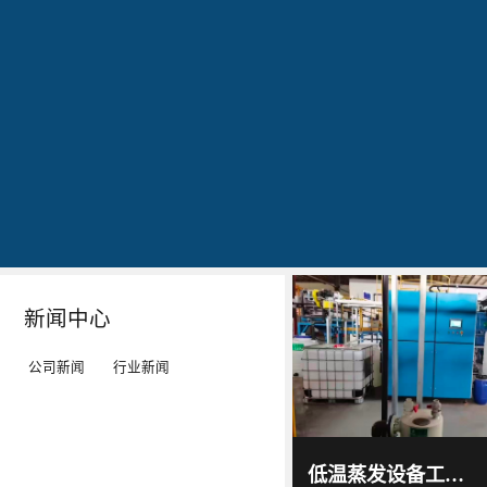
公司简介
文化
发明专利证书
专利证书-工业污水真空蒸馏系统（一）
蓝
20160829
20160829
20160829
石
出
作
作
环
现
为
为
保
转
LED
LED
秉
单：
工
工
Details
Details
Details
Details
持
全
矿
矿
“科
球
灯、
灯、
技
最
LED
LED
新闻中心
服
大
平
平
务
的
板
板
公司新闻
行业新闻
环
LED
灯
灯
境”
TV
等
等
蓝石
环保
的
厂-
灯
灯
2017
-
科技
低温蒸发设备工作原理及技术特点｜低温蒸发器运行环境与能耗优势解析
06
-
15
理
-
具
具
通过