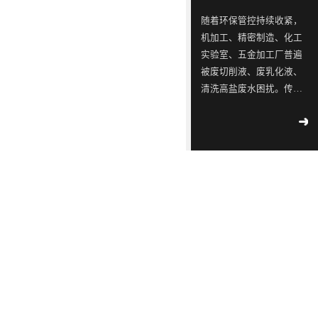
ISO9001
念，
三
同
同
蓝石
随着环保管控持续收紧，
质量
模拟
是
星
行
行
机加工、精密制造、化工
管理
2018
-
测试
一
出
业
业
04
-
12
实验室、五金加工厂普遍
体系
实验
认
被废切削液、废乳化液、
家
现
中
中
室宣
工业
证！
清洗高盐废水困扰。传统
布成
专
转
的
的
污水
立
外运危废成本逐年上涨，
2018
-
不容
注
单，
佼
佼
02
-
14
大型 MVR 蒸发设备投资
滴漏
于
韩
佼
佼
∣美
高、占地大，并不适配中
环
丽中
工
国
者、
者、
小水量产废场景，这时热
境
国，
2018
部
业
LED
优
优
泵低温蒸发器、低温热泵
-
05
-
和谐
公
09
蒸发器就成为轻量化废水
污
供
质
质
共生
示 |
处理的最优解，而靠谱的
水
应
LED
LED
171
环
热泵低温蒸发器厂家直接
家
境
处
链
灯
灯
2018
决定长期使用成本与稳定
国
部、
-
05
-
理
厂
具
具
控
发
09
度。深圳市蓝石环保深耕
重
改
设
商
生
生
蒸发水处理设备十余年，
点
委
解
备
透
产
产
作为专业低温蒸发器厂
企
联
读 |
家，主打自研热泵低温蒸
的
露，
厂
厂
2018
业
合
《广