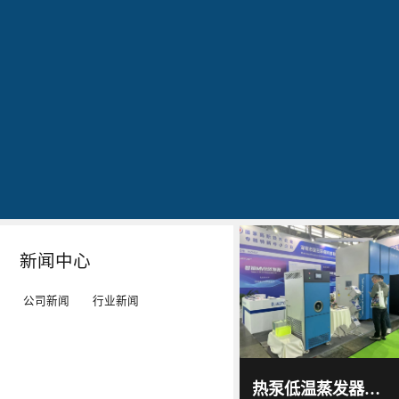
公司简介
文化
发明专利证书
专利证书-工业污水真空蒸馏系统（一）
蓝
20160829
20160829
20160829
石
出
作
作
环
现
为
为
保
转
LED
LED
秉
单：
工
工
Details
Details
Details
Details
持
全
矿
矿
“科
球
灯、
灯、
技
最
LED
LED
新闻中心
服
大
平
平
务
的
板
板
公司新闻
行业新闻
环
LED
灯
灯
境”
TV
等
等
蓝石
环保
的
厂-
灯
灯
2017
-
科技
热泵低温蒸发器选源头厂家！蓝石低温热泵蒸发器解决中小企业废液处置难题
06
-
15
理
-
具
具
通过