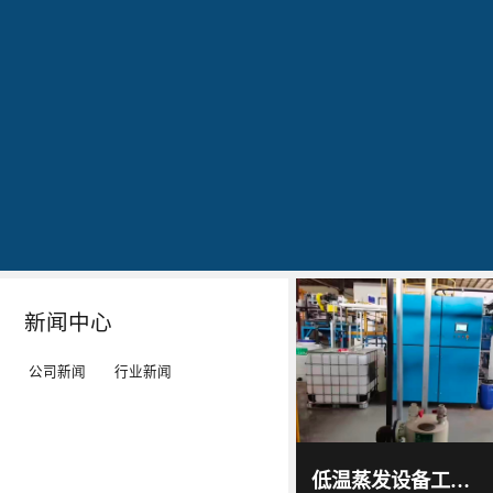
公司简介
文化
发明专利证书
专利证书-工业污水真空蒸馏系统（一）
蓝
20160829
20160829
20160829
石
出
作
作
环
现
为
为
保
转
LED
LED
秉
单：
工
工
Details
Details
Details
Details
持
全
矿
矿
“科
球
灯、
灯、
技
最
LED
LED
新闻中心
服
大
平
平
务
的
板
板
公司新闻
行业新闻
环
LED
灯
灯
境”
TV
等
等
蓝石
环保
的
厂-
灯
灯
2017
-
科技
低温蒸发设备工作原理及技术特点｜低温蒸发器运行环境与能耗优势解析
06
-
15
理
-
具
具
通过