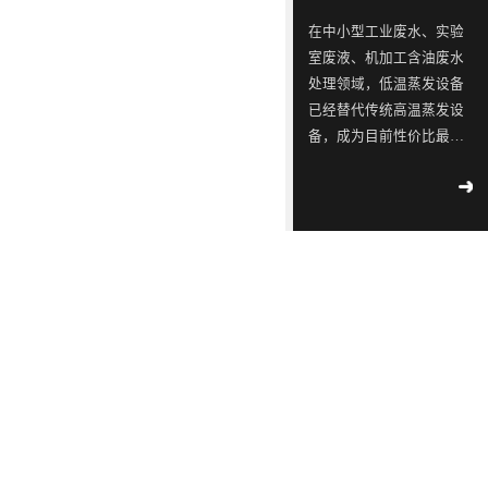
ISO9001
念，
三
同
同
蓝石
在中小型工业废水、实验
质量
模拟
是
星
行
行
室废液、机加工含油废水
管理
2018
-
测试
一
出
业
业
04
-
12
处理领域，低温蒸发设备
体系
实验
认
已经替代传统高温蒸发设
家
现
中
中
室宣
工业
证！
备，成为目前性价比最
布成
专
转
的
的
污水
立
高、应用最广的废水减量
2018
-
不容
注
单，
佼
佼
02
-
14
处理设备。很多用户在选
滴漏
于
韩
佼
佼
∣美
型时重点关注低温蒸发设
环
丽中
工
国
者、
者、
备工作原理、核心技术特
境
国，
2018
部
业
LED
优
优
点、适配运行环境及实际
-
05
-
和谐
公
09
运行能耗。深圳市蓝石环
污
供
质
质
共生
示 |
保科技有限公司作为专业
水
应
LED
LED
171
环
废水低温蒸发器厂家，为
家
境
处
链
灯
灯
2018
大家全面解析低温蒸发器
国
部、
-
05
-
理
厂
具
具
控
发
09
的核心技术优势与实际运
重
改
设
商
生
生
行参数，帮助企业精准选
点
委
解
备
透
产
产
型、节能降本、合规治
企
联
读 |
水。首先从低温蒸发设备
的
露，
厂
厂
2018
业
合
《广