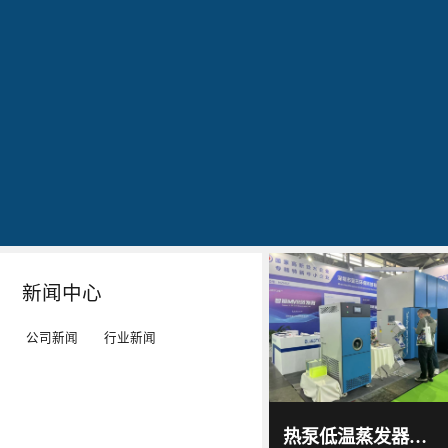
公司简介
文化
发明专利证书
专利证书-工业污水真空蒸馏系统（一）
蓝
20160829
20160829
20160829
石
出
作
作
环
现
为
为
保
转
LED
LED
秉
单：
工
工
Details
Details
Details
Details
持
全
矿
矿
“科
球
灯、
灯、
技
最
LED
LED
新闻中心
服
大
平
平
务
的
板
板
公司新闻
行业新闻
环
LED
灯
灯
境”
TV
等
等
蓝石
环保
的
厂-
灯
灯
2017
-
科技
热泵低温蒸发器选源头厂家！蓝石低温热泵蒸发器解决中小企业废液处置难题
06
-
15
理
-
具
具
通过