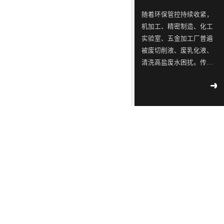
ISO9001
念，
三
同
同
蓝石
随着环保管控持续收紧，
质量
模拟
是
星
行
行
机加工、精密制造、化工
管理
2018
-
测试
一
出
业
业
04
-
12
实验室、五金加工厂普遍
体系
实验
认
被废切削液、废乳化液、
家
现
中
中
室宣
工业
证！
清洗高盐废水困扰。传统
布成
专
转
的
的
污水
立
外运危废成本逐年上涨，
2018
-
不容
注
单，
佼
佼
02
-
14
大型 MVR 蒸发设备投资
滴漏
于
韩
佼
佼
∣美
高、占地大，并不适配中
环
丽中
工
国
者、
者、
小水量产废场景，这时热
境
国，
2018
部
业
LED
优
优
泵低温蒸发器、低温热泵
-
05
-
和谐
公
09
蒸发器就成为轻量化废水
污
供
质
质
共生
示 |
处理的最优解，而靠谱的
水
应
LED
LED
171
环
热泵低温蒸发器厂家直接
家
境
处
链
灯
灯
2018
决定长期使用成本与稳定
国
部、
-
05
-
理
厂
具
具
控
发
09
度。深圳市蓝石环保深耕
重
改
设
商
生
生
蒸发水处理设备十余年，
点
委
解
备
透
产
产
作为专业低温蒸发器厂
企
联
读 |
家，主打自研热泵低温蒸
的
露，
厂
厂
2018
业
合
《广