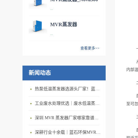
技术参数：型号：NOVA 100
...
污水处理设备
处理能力：每小时处理能力
100L/h 年处理能力600m³/y单
MVR蒸发器
位能耗：65kWh/m³尺寸
技术参数：型号：NOVA 300
...
_Nova1000 污水处理系
（L*B*H）：2540*1096*1981
处理能力：每小时处理能力
（单位：mm）最小安装面
统
300L/h 年处理能力1800m³/y
查看更多>>
积：40㎡ 产品特点：智能技术
单位能耗：60kWh/m³尺寸
· 技术参数：型号：NOVA
与自动化控制相结合：让机器
（L*B*H）：3131*1220*2540
1000处理能力：每小时处理能
对自身的运行数据，进行自记
内部温
（单位：mm）最小安装面
新闻动态
力1000L/h 年处理能力
录、自分析，在线对控制参数
积：45㎡产品特点：MVR蒸发
6000m³/y单位能耗：50kWh/m³
进行优化调整，在废水状态波
器是机械式蒸汽再压缩技术
尺寸（L*B*H）：
热泵低温蒸发器选源头厂家！蓝石低温热泵蒸发器解决中小企业废液处置难题
动时，仍保持最佳性能。经济
（mechanical vapor
3808*1568*2924 （单位：
节约，节能环保：MVR蒸发器
recompression ）的简称，
mm）最小安装面积：50㎡ 应
工业废水处理优选｜废水低温蒸发器 节能型工业废水蒸发器设备厂家
至可忽
处理1吨水仅需要50度电，冷
MVR蒸发器技术重新利用它自
用领域：· 产品特点：机
凝水可回用到工艺中或经过简
身产生的二次蒸汽的能量，从
深圳 MVR 蒸发器厂家哪家靠谱？深圳市蓝石环保 MVR 蒸发器，详解 MVR 蒸发器工作原理
械压缩蒸发是将水蒸汽通过蒸
单的处理后直接排放。高效浓
而减少对外界能量需求的一项
汽压缩机压缩至一定压力进入
缩，可获得高品质的蒸馏水：
节能技术，广泛应用于溶液的
深耕行业十余载｜蓝石环保MVR蒸发设备，大型制造企业稳定治水优选
蒸发器，在蒸发器释放出 潜热
COD降低为原液的20倍以上；
现近