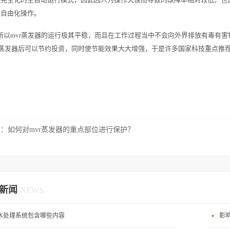
求自由化操作。
所以mvr蒸发器的运行极其平稳，而且在工作过程当中不会向外界排放有毒有
r蒸发器后可以节约投资，同时使节能效果大大增强，于是许多国家科技重点推荐
篇：
如何对mvr蒸发器的重点部位进行保护？
新闻
NEWS
水处理系统包含哪些内容
影