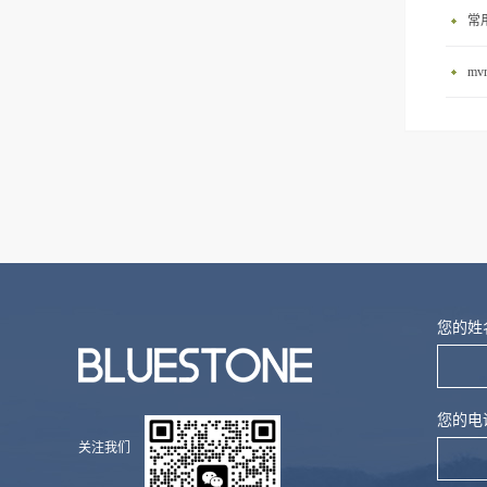
人员与机器安全；键部件冗余
靠，寿命长；投资费用适中，
理。然后将预热过后的工业废
常
设计，单一失效后，不影响机
处理效果好，性价比高；易于
水引入到蒸发器中，在蒸发器
器运行。契合来自倾听：每一
模块化、标准化，有利于大规
中，工业废水将被加热、蒸
m
个客户的废水状...
模生产等优点。成套污水处理
发、浓缩，最终，加热蒸汽冷
系统主要由前过滤单元、污水
凝形成的蒸馏水流到蒸馏水收
罐、清洗罐、消泡剂桶、MVR
集罐内，而二...
蒸发器主机、浓缩液桶、蒸馏
水罐、袋式过滤器组成。我司
是集工业污水处理设备的研
发、生产销售为一体的...
您的姓
您的电
关注我们