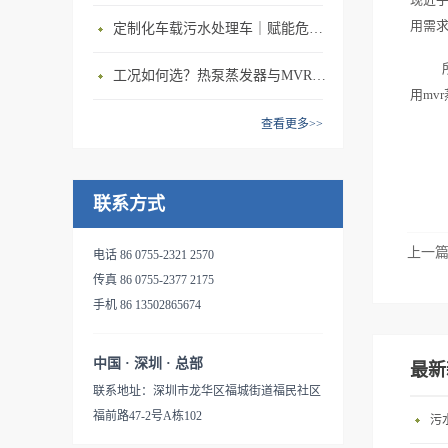
蒸发浓缩、物料的结晶、余热
给原水加热蒸馏，部分污水蒸
配置后处理装置，可直接排
用需
定制化车载污水处理车｜赋能危废处置公司，抢占中小水量废水服务市场
蒸汽的回收等工艺过程中。由
发后与原水进行换热后冷凝成
放；电导率远优于自来水，体
于充分回收利用了二次蒸汽的
纯水;其它含有高浓度的盐 和
积只有原污液的1%~15%。灵
工况如何选？热泵蒸发器与MVR蒸发设备精准适配方案
潜热，单位能耗大大降低，蒸
固体物质的污水进蒸发器底部
用mv
活性大，稳定性强：产品精简
发一吨水的能耗比传统的单效
集水池，通过泵升压再循环再
紧凑，占地面积小，无需土
查看更多>>
蒸发降低了80%多。系统只需
处理;浓缩到一定程度的液相
建，易于集成到工厂现有环境
要电机来带动压缩机制热，完
成为浓缩水排除;蒸汽再经蒸汽
中。压缩机为主机唯一耗能设
全摆脱了对蒸汽锅炉，甚至电
压缩机压缩，再换热，如此反
备：无需额外热源，无抽吸水
联系方式
加热装置的依赖，不需要外界
复。该工艺全部利用机械压缩
泵。特级不锈钢MVR压缩机，
蒸汽、锅炉、煤和冷却水，减
机将电能转化为热能，因此，
寿命30000到50000小时。友好
上一
电话 86 0755-2321 2570
少了〖SO〗_2、〖CO〗_2的
可不需要外部蒸汽的补给，系
的人机交互设计：融入最新的
传真 86 0755-2377 2175
排放，减少了粉尘和固体废渣
统独立性强。MVR蒸发器用于
网络技术，让您能通过智能终
手机 86 13502865674
的排放。蒸发产生的蒸馏水，
表面处理废水、含油污水处
端，如手机，平板等，方便快
可以排放或者重新回用到生产
理，产出水能够满足回注水的
捷的了解到机器的即时状态，
中，大大降低的废水的排放
水质要求。以浓缩工业污水处
中国 · 深圳 · 总部
最新
甚至无需到达现场就可以完成
量。本污水处理系统的特点
理为例：首先将工业废水沿着
联系地址：深圳市龙华区福城街道福民社区
操控。失效安全与冗余设计：
是；能耗低，无需额外加热
管道进入预热器，通过预热
福前路47-2号A栋102
污
专用的安全电路和阀门，确保
源，环保效益好；结构紧凑可
器，对工业废水进行预热处