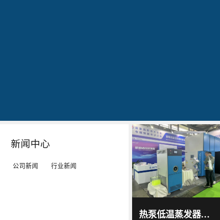
公司简介
文化
发明专利证书
专利证书-工业污水真空蒸馏系统（一）
蓝
20160829
20160829
20160829
石
出
作
作
环
现
为
为
保
转
LED
LED
秉
单：
工
工
Details
Details
Details
Details
持
全
矿
矿
“科
球
灯、
灯、
技
最
LED
LED
新闻中心
服
大
平
平
务
的
板
板
公司新闻
行业新闻
环
LED
灯
灯
境”
TV
等
等
蓝石
环保
的
厂-
灯
灯
2017
-
科技
热泵低温蒸发器选源头厂家！蓝石低温热泵蒸发器解决中小企业废液处置难题
06
-
15
理
-
具
具
通过