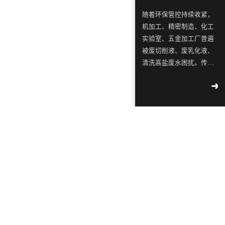
ISO9001
念，
三
同
同
蓝石
随着环保管控持续收紧，
质量
模拟
是
星
行
行
机加工、精密制造、化工
管理
2018
-
测试
一
出
业
业
04
-
12
实验室、五金加工厂普遍
体系
实验
认
被废切削液、废乳化液、
家
现
中
中
室宣
工业
证！
清洗高盐废水困扰。传统
布成
专
转
的
的
污水
立
外运危废成本逐年上涨，
2018
-
不容
注
单，
佼
佼
02
-
14
大型 MVR 蒸发设备投资
滴漏
于
韩
佼
佼
∣美
高、占地大，并不适配中
环
丽中
工
国
者、
者、
小水量产废场景，这时热
境
国，
2018
部
业
LED
优
优
泵低温蒸发器、低温热泵
-
05
-
和谐
公
09
蒸发器就成为轻量化废水
污
供
质
质
共生
示 |
处理的最优解，而靠谱的
水
应
LED
LED
171
环
热泵低温蒸发器厂家直接
家
境
处
链
灯
灯
2018
决定长期使用成本与稳定
国
部、
-
05
-
理
厂
具
具
控
发
09
度。深圳市蓝石环保深耕
重
改
设
商
生
生
蒸发水处理设备十余年，
点
委
解
备
透
产
产
作为专业低温蒸发器厂
企
联
读 |
家，主打自研热泵低温蒸
的
露，
厂
厂
2018
业
合
《广