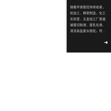
ISO9001
念，
三
同
同
蓝石
随着环保管控持续收紧，
质量
模拟
是
星
行
行
机加工、精密制造、化工
管理
2018
-
测试
一
出
业
业
04
-
12
实验室、五金加工厂普遍
体系
实验
认
被废切削液、废乳化液、
家
现
中
中
室宣
工业
证！
清洗高盐废水困扰。传统
布成
专
转
的
的
污水
立
外运危废成本逐年上涨，
2018
-
不容
注
单，
佼
佼
02
-
14
大型 MVR 蒸发设备投资
滴漏
于
韩
佼
佼
∣美
高、占地大，并不适配中
环
丽中
工
国
者、
者、
小水量产废场景，这时热
境
国，
2018
部
业
LED
优
优
泵低温蒸发器、低温热泵
-
05
-
和谐
公
09
蒸发器就成为轻量化废水
污
供
质
质
共生
示 |
处理的最优解，而靠谱的
水
应
LED
LED
171
环
热泵低温蒸发器厂家直接
家
境
处
链
灯
灯
2018
决定长期使用成本与稳定
国
部、
-
05
-
理
厂
具
具
控
发
09
度。深圳市蓝石环保深耕
重
改
设
商
生
生
蒸发水处理设备十余年，
点
委
解
备
透
产
产
作为专业低温蒸发器厂
企
联
读 |
家，主打自研热泵低温蒸
的
露，
厂
厂
2018
业
合
《广