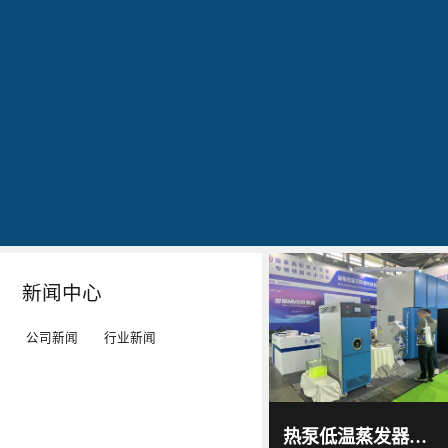
公司简介
文化
发明专利证书
专利证书-工业污水真空蒸馏系统（一）
蓝
20160829
20160829
20160829
石
出
作
作
环
现
为
为
保
转
LED
LED
秉
单：
工
工
Details
Details
Details
Details
持
全
矿
矿
“科
球
灯、
灯、
技
最
LED
LED
新闻中心
服
大
平
平
务
的
板
板
公司新闻
行业新闻
环
LED
灯
灯
境”
TV
等
等
蓝石
环保
的
厂-
灯
灯
2017
-
科技
热泵低温蒸发器选源头厂家！蓝石低温热泵蒸发器解决中小企业废液处置难题
06
-
15
理
-
具
具
通过