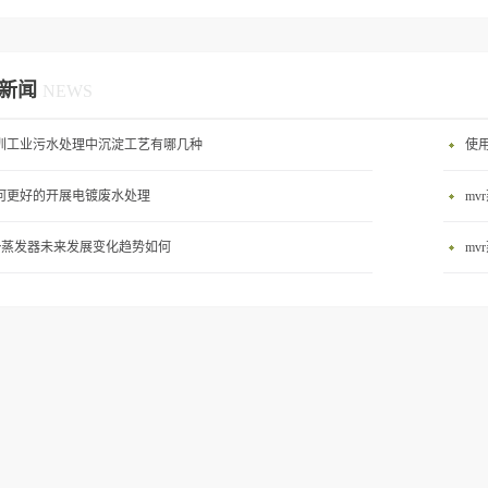
新闻
NEWS
圳工业污水处理中沉淀工艺有哪几种
使
何更好的开展电镀废水处理
m
vr蒸发器未来发展变化趋势如何
m