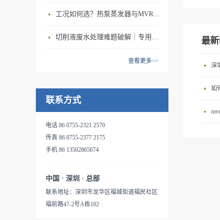
蒸发浓缩、物料的结晶、余热
给原水加热蒸馏，部分污水蒸
配置后处理装置，可直接排
工况如何选？热泵蒸发器与MVR蒸发设备精准适配方案
蒸汽的回收等工艺过程中。由
发后与原水进行换热后冷凝成
放；电导率远优于自来水，体
于充分回收利用了二次蒸汽的
纯水;其它含有高浓度的盐 和
积只有原污液的1%~15%。灵
切削液废水处理难题破解｜专用低温蒸发设备高效减量合规
潜热，单位能耗大大降低，蒸
最新
固体物质的污水进蒸发器底部
活性大，稳定性强：产品精简
发一吨水的能耗比传统的单效
集水池，通过泵升压再循环再
紧凑，占地面积小，无需土
查看更多>>
蒸发降低了80%多。系统只需
深
处理;浓缩到一定程度的液相
建，易于集成到工厂现有环境
要电机来带动压缩机制热，完
成为浓缩水排除;蒸汽再经蒸汽
中。压缩机为主机唯一耗能设
全摆脱了对蒸汽锅炉，甚至电
如
压缩机压缩，再换热，如此反
备：无需额外热源，无抽吸水
联系方式
加热装置的依赖，不需要外界
复。该工艺全部利用机械压缩
泵。特级不锈钢MVR压缩机，
m
蒸汽、锅炉、煤和冷却水，减
机将电能转化为热能，因此，
寿命30000到50000小时。友好
电话 86 0755-2321 2570
少了〖SO〗_2、〖CO〗_2的
可不需要外部蒸汽的补给，系
的人机交互设计：融入最新的
传真 86 0755-2377 2175
排放，减少了粉尘和固体废渣
统独立性强。MVR蒸发器用于
网络技术，让您能通过智能终
手机 86 13502865674
的排放。蒸发产生的蒸馏水，
表面处理废水、含油污水处
端，如手机，平板等，方便快
可以排放或者重新回用到生产
理，产出水能够满足回注水的
捷的了解到机器的即时状态，
中，大大降低的废水的排放
水质要求。以浓缩工业污水处
中国 · 深圳 · 总部
甚至无需到达现场就可以完成
量。本污水处理系统的特点
理为例：首先将工业废水沿着
联系地址：深圳市龙华区福城街道福民社区
操控。失效安全与冗余设计：
是；能耗低，无需额外加热
管道进入预热器，通过预热
福前路47-2号A栋102
专用的安全电路和阀门，确保
源，环保效益好；结构紧凑可
器，对工业废水进行预热处