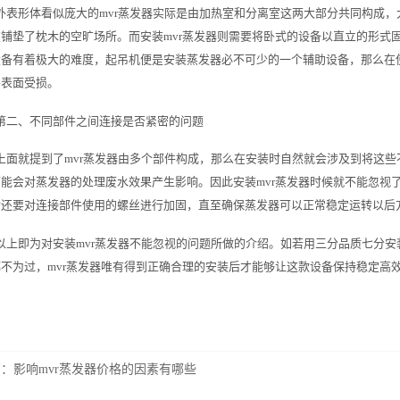
外表形体看似庞大的mvr蒸发器实际是由加热室和分离室这两大部分共同构成，
铺垫了枕木的空旷场所。而安装mvr蒸发器则需要将卧式的设备以直立的形式
备有着极大的难度，起吊机便是安装蒸发器必不可少的一个辅助设备，那么在使
外表面受损。
第二、不同部件之间连接是否紧密的问题
上面就提到了mvr蒸发器由多个部件构成，那么在安装时自然就会涉及到将这
能会对蒸发器的处理废水效果产生影响。因此安装mvr蒸发器时候就不能忽视
后还要对连接部件使用的螺丝进行加固，直至确保蒸发器可以正常稳定运转以后
以上即为对安装mvr蒸发器不能忽视的问题所做的介绍。如若用三分品质七分安
不为过，mvr蒸发器唯有得到正确合理的安装后才能够让这款设备保持稳定高
篇：
影响mvr蒸发器价格的因素有哪些