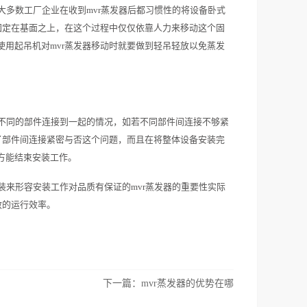
大多数工厂企业在收到mvr蒸发器后都习惯性的将设备卧式
固定在基面之上，在这个过程中仅仅依靠人力来移动这个固
用起吊机对mvr蒸发器移动时就要做到轻吊轻放以免蒸发
些不同的部件连接到一起的情况，如若不同部件间连接不够紧
了部件间连接紧密与否这个问题，而且在将整体设备安装完
方能结束安装工作。
装来形容安装工作对品质有保证的mvr蒸发器的重要性实际
效的运行效率。
下一篇：
mvr蒸发器的优势在哪