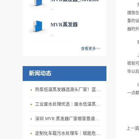
技术参数：型号：NOVA 100
...
污水处理设备
摆放在
处理能力：每小时处理能力
重的设
100L/h 年处理能力600m³/y单
MVR蒸发器
器的
位能耗：65kWh/m³尺寸
技术参数：型号：NOVA 300
...
_Nova1000 污水处理系
（L*B*H）：2540*1096*1981
处理能力：每小时处理能力
（单位：mm）最小安装面
统
300L/h 年处理能力1800m³/y
查看更多>>
积：40㎡ 产品特点：智能技术
单位能耗：60kWh/m³尺寸
· 技术参数：型号：NOVA
与自动化控制相结合：让机器
（L*B*H）：3131*1220*2540
密就可
1000处理能力：每小时处理能
对自身的运行数据，进行自记
（单位：mm）最小安装面
毕以
新闻动态
力1000L/h 年处理能力
录、自分析，在线对控制参数
积：45㎡产品特点：MVR蒸发
6000m³/y单位能耗：50kWh/m³
进行优化调整，在废水状态波
器是机械式蒸汽再压缩技术
尺寸（L*B*H）：
热泵低温蒸发器选源头厂家！蓝石低温热泵蒸发器解决中小企业废液处置难题
动时，仍保持最佳性能。经济
一点都
（mechanical vapor
3808*1568*2924 （单位：
节约，节能环保：MVR蒸发器
recompression ）的简称，
mm）最小安装面积：50㎡ 应
工业废水处理优选｜废水低温蒸发器 节能型工业废水蒸发器设备厂家
处理1吨水仅需要50度电，冷
MVR蒸发器技术重新利用它自
用领域：· 产品特点：机
凝水可回用到工艺中或经过简
身产生的二次蒸汽的能量，从
深圳 MVR 蒸发器厂家哪家靠谱？深圳市蓝石环保 MVR 蒸发器，详解 MVR 蒸发器工作原理
械压缩蒸发是将水蒸汽通过蒸
单的处理后直接排放。高效浓
而减少对外界能量需求的一项
汽压缩机压缩至一定压力进入
上一
缩，可获得高品质的蒸馏水：
节能技术，广泛应用于溶液的
定制化车载污水处理车｜赋能危废处置公司，抢占中小水量废水服务市场
蒸发器，在蒸发器释放出 潜热
COD降低为原液的20倍以上；