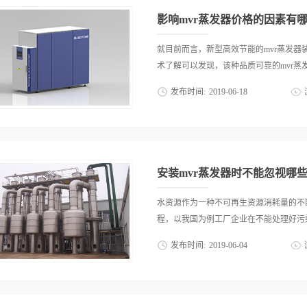
影响mvr蒸发器价格的因素有
就目前而言，新型高效节能的mvr蒸发
术了解可以发现，该种品质可靠的mvr蒸发
发布时间:
2019
-
06
-
18
工业废水等处理的再利用效果。而将这种
中，更需要综合考虑其仪器的性价比和影
积高效的蒸发能力和精准的蒸发分离效果
污染物的分离。而目前其装置相应的蒸发
安装mvr蒸发器时不能忽视哪
环节之中，其蒸发的换成面积和相应的蒸
理的考虑该设备投入的性价比，则可以了
水资源作为一种不可再生资源消耗量的不
排放和相应的惩罚处置需求进行考虑。2
程，以我国为例工厂企业在不能处理好污染
备的材质要求大有不同，而学习到mvr
发布时间:
2019
-
06
-
04
磨损性和相关材质的寿命等更为关键，只
置，材质稳定寿命可靠才能够在使用时处
相应的惩罚，于是安装和使用一些处理废
量决定的寿命的同时，也会影响到相应的
法，其中在众多废水处理设备中当属mv
而言之那位仅仅是考虑该种mvr蒸发器
可靠的mvr蒸发器时不能忽视哪些问题