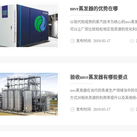
和长远的利用效果。通过其配套的马达装置
看似庞大的mvr蒸发器实际是由加热室
mvr蒸发器的优势在哪
mvr蒸发器后都习惯性的将设备卧式摆放
卧式的设备以直立的形式固定在基面之上
以现代较成熟的蒸汽技术为核心的mvr
有着极大的难度，起吊机便是安装蒸发器
可以让厂房比较轻松地实现资源的优化利用
发器移动时就要做到轻吊轻放以免蒸发器
发布时间:
2019
-
05
-
17
问题上面就提到了mvr蒸发器由多个部
连接到一起的情况，如若不同部件间连接
标准，质量可靠mvr蒸发器对于当代各
响。因此安装mvr蒸发器时候就不能忽
出了突出贡献，那么到底是什么样的原因
装完毕以后还要对连接部件使用的螺丝进
体现在哪些方面呢？1、功能设定合理契合
结束安装工作。以上即为对安装mvr蒸发器不
解决各界生产领域遇到的相关问题，说明
验收mvr蒸发器有哪些要点
求和诉求，而这一点也说明了mvr蒸发器
种技术符合当代要求而与此同时，备受认
mvr蒸发器在当代的各类生产领域当中
域的先进水平，具体变现在mvr蒸发器
方式对相关资源的利用率提升以及其他核心
合，而这个也是多种技术人才能够轻松掌控
发布时间:
2019
-
05
-
17
从另一个角度来说，mvr蒸发器的优势
出来非常便捷高效操作模式，这是mvr
力支持，而这些年业界有口碑的mvr蒸
式让mvr蒸发器成为非常高效化的现代设
令人欣慰的是这些mvr蒸发器新市场报价
现出来的实用性和良好的体验具备多种意
照哪些要点？1、明确相关参数并做好数据