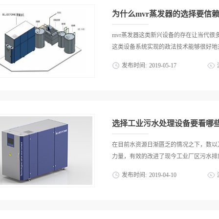
定方面，是符合市场的各方面要求的...
任务是要明确各方面的参数数据，对这些
为什么mvr蒸发器的选择要信
时让团队对设备有全面了解，而更关键的
备。2、考察设备各元件用料和品牌而接下
mvr蒸发器这类新兴设备的存在让当代
料的品质进行考察也很有必要，这个是直
这类设备系统实现的政法技术能够很好地对
重要过程，特别是对各种功能性元件的品
发布时间:
2019
-
05
-
17
功能功效而值得一提的是，接下来需要由
下，对设备进行规范化的安装对接，并逐
利用，业界品质优良且价格适中的mvr
器的运行性能品质功能乃至稳定可靠性都
睹，那么为什么mvr蒸发器的选择要信赖
何设备的时候，都需要做到的专业性工作
靠首先大量的事实证明，大品牌mvr蒸
点，在于对设备参数进行记录准备的同时，
的研究和技术应用经验可以能够保证其在
选择工业污水处理设备要看哪
当中的相关技术监测和后续支持方面做得
是，好的mvr蒸发器大品牌平台的技术
在目前水资源日渐匮乏的情况之下，数以
方面的技术系统类型，那么也就是说在很
力量，有效的改进了现今工业厂区污水排放
行大范围的改变。3、品质基础更扎实更耐
发布时间:
2019
-
04
-
10
器在基础品质方面的可靠性更强，因为他
强大，换句话说就是大品牌mvr蒸发器在
污水处理设备的功能有效的改进了污水的
多厂商都需要用到的设备，显然它的选择
工业污水处理设备提高净化的能力，则更
平台在技术把控和相关的监督方面是做的
择专业装置。1.了解仪器所擅长的净化