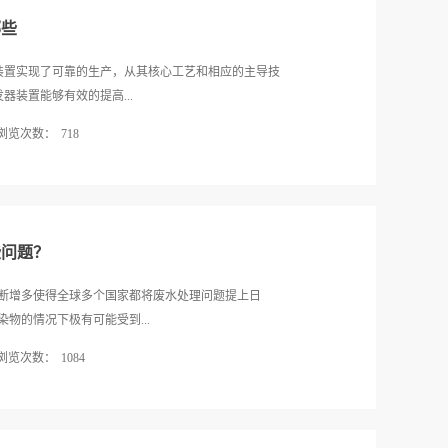
哪些
器装置实现了可靠的生产，从其核心工艺和相应的主导技
器装置能够有效的提高...
浏览次数：
718
可靠房间的mvr蒸发器应用在各种废水处置的环节之
响该种技术装置价格的因素。1.设备蒸发量和换热面
，能够让目前可靠放心的mvr蒸发器快速的实现废水和
量与其系统的投入价格成正比，在大规模排放废水的
些问题？
发是效率等直接影响到了其本身的价位。企业想要合
解mvr蒸发器哪家工艺好，其相应的蒸发量根据其废水
断增多使得全球多个国家都将废水处理问题提上日
.压缩器的功能和其材质寿命物料之间的差异对相应设
物的情况下极有可能受到...
蒸发器的小知识了解，也可以发现到其本身蒸发主体的耐
浏览次数：
1084
有保证可靠放心的mvr蒸发器相应的压缩机和蒸发装
理一系列复杂且难以进化的物料。这种材料本身的质
水的设备就成为众多工厂企业解决废水问题的重要方
价位可以根据其物料的复杂程度进行材质的筛选。总
r蒸发器的应用频率相对更高。那么工厂企业在安装质量
装置的一方面因素，在后续的使用之中更需要考虑性价比
呢？第一、移动和固定设备可能产生的损伤问题外表形体