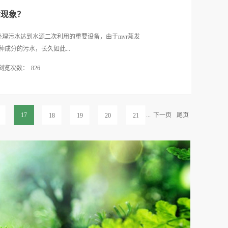
控制。良好的抗负荷能力和抗冲击能力...
过程之中，对其水质其中的污染情况和相应的微生物
垢现象？
污水处理设备发挥其本身的污水净化能力。在执行这
身的污染物和相应水质水量的变化情况等均会经过调
处理污水达到水源二次利用的重要设备，由于mvr蒸发
备的技术和其净化的原理能够有效的解决污染存在的
成分的污水，长久如此...
进行预处理能够有效的降低无机颗粒物质的含量，避免
浏览次数：
826
和堵塞，而在调节之后也会通过提升泵来实现生物接
化相应的有机污染物。在此流程之后也会通过沉淀池
影响机组的整体运转效率，许多企业面对mvr蒸发器结
有效结合让优质的工业污水处理设备真正的实现了污
当怎样操作才能应对和解决掉品质有保证的mvr蒸发器
理之后的指标全面达标。总而言之这种工业污水处理
发器无关的设备都断开优良的杂质分离效果属于mvr蒸
17
...
下一页
尾页
18
19
20
21
靠，而客户选择专业的工业污水处理设...
器之所以能够在多个行业和领域中得到大范围应用也与这
在安装和运转期间可能需要连接其他的设备，那么企
以及影响到了分离杂质效率时就要先将那些与蒸发器无关
一步清除水垢工作。其次，打开放空阀和导淋阀并将
分离污水杂质任务期间污水会流经设备的各个部位，包括
出现水垢。清除mvr蒸发器中的结垢时采用的是化学洗
的原理，而当导入设备内部的化学溶液与水垢发生反
mvr蒸发器中的水垢时就要讲放空阀和导淋阀都打开。
象的处理步骤所做的介绍。虽然说借助于化学溶液来对质