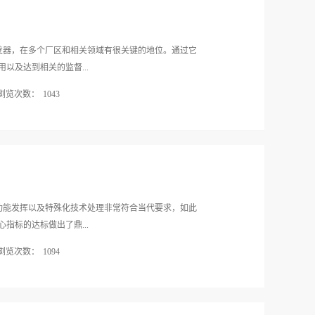
等各种细...
和分离室这两大部分共同构成，大多数工厂企业在收到
在铺垫了枕木的空旷场所。而安装mvr蒸发器则需要将
，在这个过程中仅仅依靠人力来移动这个固重的设备
蒸发器，在多个厂区和相关领域有很关键的地位。通过它
必不可少的一个辅助设备，那么在使用起吊机对mvr蒸
以及达到相关的监督...
的外表面受损。第二、不同部件之间连接是否紧密的
浏览次数：
1043
件构成，那么在安装时自然就会涉及到将这些不同的部件
不够紧密就可能会对蒸发器的处理废水效果产生影
界生产加工领域成本的把控乃至整个时代的发展而言都做
视了部件间连接紧密与否这个问题，而且在将整体设备安
让业界有口碑的mvr蒸发器如此的好用，它的优势具体
行加固，直至确保蒸发器可以正常稳定运转以后方能
需求很明显mvr蒸发器的好用，首先在于其能够切实
能忽视的...
这些设备在功能设定的时候充分考虑到了各方面的需
背后的技术研发团队对市场有足够深刻的了解。2、多
可的还有mvr蒸发器的相关技术达到了当下相关技术领
的功能发挥以及特殊化技术处理非常符合当代要求，如此
的多种组成技术与当下的各类系统都能够有很好的对接联
指标的达标做出了鼎...
该类mvr蒸发器的关键缘由。2、操作模式简便高效
浏览次数：
1094
还体现在其基础的操作模式方面，多种操作设定方面展示
蒸发器赢得大量客户青睐的关键，因为这样便捷的操作模
发器品牌商的技术专研和进步让各界对其保有极大期待，
备之一。可以很明显地发现，mvr蒸发器设备在如今表
表现出来很好的性价比特质。那么验收mvr蒸发器要遵
义，而其所拥有的产品优势主要是因为相关的功能设
记录在收到大家心仪的mvr蒸发器之后，首当其冲的