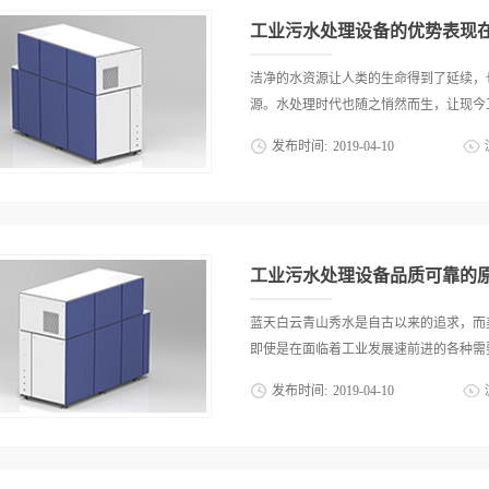
够帮助更多厂商进行系统对接，当然另一个角
以发现不同工业环境和相应工业技术排放
工业污水处理设备的优势表现
工艺确保其本身能够高度匹配自身的项目
力。而客户想要挑选优质耐用的工业污水
洁净的水资源让人类的生命得到了延续，
通的污水净化方向进行了解，借助更好的
源。水处理时代也随之悄然而生，让现今工
力。2.了解仪器的净化效果和出水效率
发布时间:
2019
-
04
-
10
量较大，在这种大规模的污水净化工程之
率。对于客户而言，想要选择专业的工业
化设备的应用日趋普遍。其中比较常见的
提高水质的稳定度，也能够尽可能的提高
的处置和净化，而在此便针对这种工业污
系统的建设和相应污水厂区的整治标准逐
范围更广阔在不同的工业环境之中，相应
和其质量的优质效果备受瞩目。客户可以从
而成熟的处置方法和各种处理的工艺有效
工业污水处理设备品质可靠的
优质耐用的工业污水处理设备的应用之下
的控制，使其指标完全符合目前生产作业
蓝天白云青山秀水是自古以来的追求，而
的水源实现再利用。2.一体化装置占地
即使是在面临着工业发展速前进的各种需要
尽可能的解决污水净化的问题，才能够降
发布时间:
2019
-
04
-
10
新企业的建设之中，这种工业污水处理设
的压力。因此即使是在一些小型的企业之
行污水的处置和其污染物的净化，因此应
厂区之中的净化能力和净化的效果。总而
方案。而开种优质放心的工业污水处理设
相应的系统能力均有着更好的表现，而针
的文章之中，便针对现如今工业污水处理