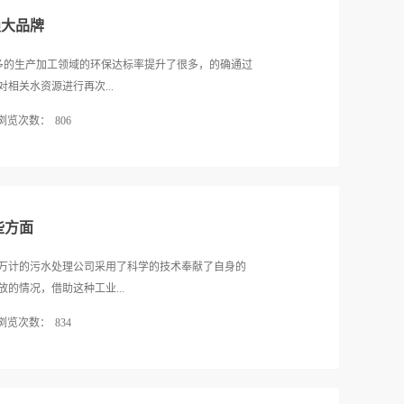
数据的了解是为后续的安装对接做好相关的准备，同
赖大品牌
意义在于这些数据为后续的应用和维护也能做好准
来，针对mvr蒸发器各个组成元件乃至各部分制造用
很多的生产加工领域的环保达标率提升了很多，的确通过
接评估该设备的基础质量，以及核心技术的可靠性的
相关水资源进行再次...
牌考察更是明确其功能发挥预期的关键。3、试运行看
浏览次数：
806
自己的专业技术人员在mvr蒸发器设备官方团队的配合
次试用设备的多种功能，此过程关注的重点是mvr蒸发
蒸发器在实践应用当中表现出来的性价比优势大家有目共
很关键。验收mvr蒸发器是当代成熟化的产业在引进任
大品牌的mvr蒸发器生产厂家？1、技术把控和监督更可
，而通过本文的介绍，相信各位了解了其关键的要
发器在掌握的核心技术的把控方面是更可靠的，他们多年
评估其各...
技术层面有更好的合理性把控，特别是设备投入运营
些方面
更好。2、技术契合度更高而与此同时，值得一提的
灵活度更高，而直观的好处就是这些技术能够更好契合多
万计的污水处理公司采用了科学的技术奉献了自身的
多时候厂家引进这样的mvr蒸发器能避免对自身系统进
的情况，借助这种工业...
用当然值得一提的是，大品牌大平台旗下的mvr蒸发
浏览次数：
834
们不管是生产用料还是设备的多方面品质意识都更加
实际使用中的耐用性表现更强。mvr蒸发器这类当代很
利用率和利用体验。而客户想要利用这种优质耐用的
是需要关注大品牌的，通过本文可以了解到大品牌的
需要根据自己的需求了解这种污水处理的技术并且选
更成熟可靠的，并且其醇熟技术带来的技术契合度能
方向根据现如今的数据分析和各种污染水源的化验，可