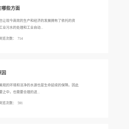
...
的污染物水质不尽相同。采用不同的处理技术和处理
在哪些方面
，才能够让这种工业污水处理设备达到更好的净化能
处理设备提高净化效果，更需要对这种设备所擅长精
也让现今高效的生产和经济的发展拥有了依托的资
仪器达成高水准的工业处理技术和全面细致的净化能
业污水的处理和工业自动...
据悉目前在一些大型的工业项目进展之中排污量和污水
浏览次数：
714
中，需要有效的考虑其污水处理的规模和出水的效
污水处理设备解决各种问题，需要保证这种设备能够
便是选择通过专业可靠的工业污水处理设备进行全面
净化的效率解决大规模排污的需求。在目前污水处理
水处理设备的优势为大家做出具体介绍。1.污水净化
年提升，优质放心的工业污水处理设备需要拥有功能
的生产方式和其加工的模式产生的污染物不尽相同，
靠谱的污水处理公司采购各种仪器合理净...
的提高了目前工业污水处理设备的净化能力。在这种
原因
，让水质净化和其水中衍生的各种微生物得到了有效
的各种需要，可以将这种工业污水处理设备净化之后
美观的环境和洁净的水源也是生命延续的保障。因此
少在工厂所处的环境中，能够在同一块用地面积之中，
之中，也需要合理的进...
低厂区建设投入的成本。特别是在一些大城市和其高
浏览次数：
591
备也需要以一体化的工艺和更好的结构缓解城区建设
中，应用这种专业的工业污水处理设备也能够提高其
用工业污水处理设备则成为了亟需解决且迫在眉睫的
言之这种工业污水处理设备本身的污染物整治效果和
备各方面的改进也使其拥有了更好的品质，而在下面
对这种工业污水处理设备的各方面优势和功能，也可
设备品质可靠的原因为大家作出介绍。1.水质情况预