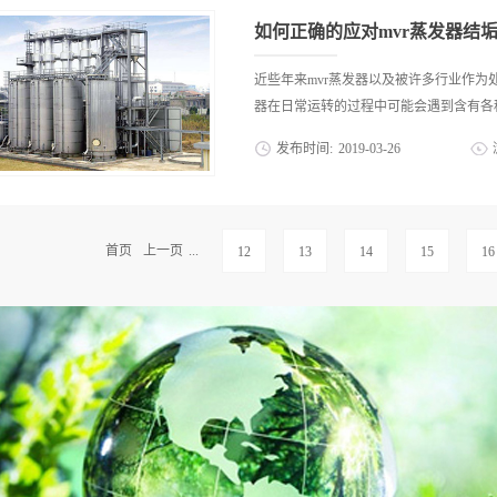
以让现今的有机物和其页岩生物得到有效的
先分析据分析得知目前在污水项目的进化
如何正确的应对mvr蒸发器结
进行检验，才能够让这种优质耐用的工业
种污水净化和处置的项目之前，其污水本
近些年来mvr蒸发器以及被许多行业作为
查和数据的分析，让这种工业污水处理设
器在日常运转的过程中可能会遇到含有各种
因素。2.处理的流程合理不言而喻污水
发布时间:
2019
-
03
-
26
对这种可靠的工业污水处理设备造成损伤
触氧化法的处理，通过生物处置的方式净
极易有一些水垢附着在蒸发器的内里进而
进行固液分离等沉淀处理，这种种步骤的
垢这种现象都感觉束手无策。那么企业应
染物的净化，借助步骤的科学结合保证处
中的水垢呢？首先，使用者要将那些与蒸
首页
上一页
...
12
13
14
15
16
设备各方面的技术和处理的运行情况更加可
发器具备的一个显著特性，而mvr蒸发
个特性有关。应用行业的不同导致蒸发器
业用户在发现mvr蒸发器中积聚的水垢
的设备断开，唯有这样方能更好的开展下
洗刷液导入设备内部mvr蒸发器在执行
位置相对较低的导淋阀之中同样也可能会
刷溶液与水垢中包含的成分发生化学反应
应时还可能会产生大量的气体，所以处理
上面的内容就是应对mvr蒸发器结垢现