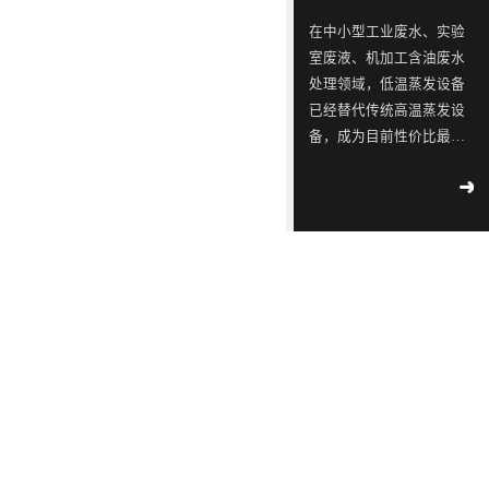
ISO9001
念，
三
同
同
蓝石
在中小型工业废水、实验
质量
模拟
是
星
行
行
室废液、机加工含油废水
管理
2018
-
测试
一
出
业
业
04
-
12
处理领域，低温蒸发设备
体系
实验
认
已经替代传统高温蒸发设
家
现
中
中
室宣
工业
证！
备，成为目前性价比最
布成
专
转
的
的
污水
立
高、应用最广的废水减量
2018
-
不容
注
单，
佼
佼
02
-
14
处理设备。很多用户在选
滴漏
于
韩
佼
佼
∣美
型时重点关注低温蒸发设
环
丽中
工
国
者、
者、
备工作原理、核心技术特
境
国，
2018
部
业
LED
优
优
点、适配运行环境及实际
-
05
-
和谐
公
09
运行能耗。深圳市蓝石环
污
供
质
质
共生
示 |
保科技有限公司作为专业
水
应
LED
LED
171
环
废水低温蒸发器厂家，为
家
境
处
链
灯
灯
2018
大家全面解析低温蒸发器
国
部、
-
05
-
理
厂
具
具
控
发
09
的核心技术优势与实际运
重
改
设
商
生
生
行参数，帮助企业精准选
点
委
解
备
透
产
产
型、节能降本、合规治
企
联
读 |
水。首先从低温蒸发设备
的
露，
厂
厂
2018
业
合
《广