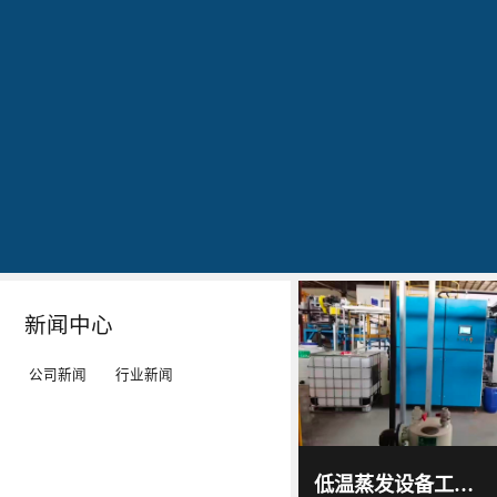
公司简介
文化
发明专利证书
专利证书-工业污水真空蒸馏系统（一）
蓝
20160829
20160829
20160829
石
出
作
作
环
现
为
为
保
转
LED
LED
秉
单：
工
工
Details
Details
Details
Details
持
全
矿
矿
“科
球
灯、
灯、
技
最
LED
LED
新闻中心
服
大
平
平
务
的
板
板
公司新闻
行业新闻
环
LED
灯
灯
境”
TV
等
等
蓝石
环保
的
厂-
灯
灯
2017
-
科技
低温蒸发设备工作原理及技术特点｜低温蒸发器运行环境与能耗优势解析
06
-
15
理
-
具
具
通过