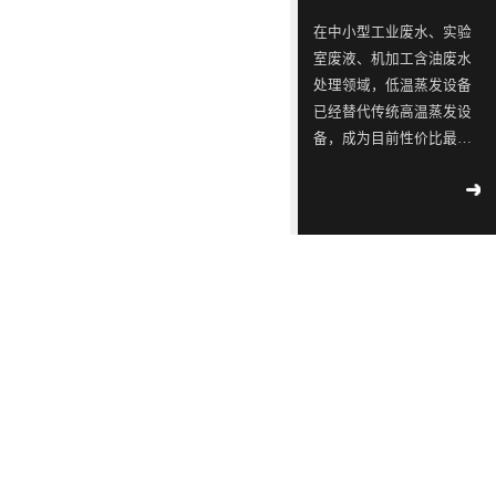
ISO9001
念，
三
同
同
蓝石
在中小型工业废水、实验
质量
模拟
是
星
行
行
室废液、机加工含油废水
管理
2018
-
测试
一
出
业
业
04
-
12
处理领域，低温蒸发设备
体系
实验
认
已经替代传统高温蒸发设
家
现
中
中
室宣
工业
证！
备，成为目前性价比最
布成
专
转
的
的
污水
立
高、应用最广的废水减量
2018
-
不容
注
单，
佼
佼
02
-
14
处理设备。很多用户在选
滴漏
于
韩
佼
佼
∣美
型时重点关注低温蒸发设
环
丽中
工
国
者、
者、
备工作原理、核心技术特
境
国，
2018
部
业
LED
优
优
点、适配运行环境及实际
-
05
-
和谐
公
09
运行能耗。深圳市蓝石环
污
供
质
质
共生
示 |
保科技有限公司作为专业
水
应
LED
LED
171
环
废水低温蒸发器厂家，为
家
境
处
链
灯
灯
2018
大家全面解析低温蒸发器
国
部、
-
05
-
理
厂
具
具
控
发
09
的核心技术优势与实际运
重
改
设
商
生
生
行参数，帮助企业精准选
点
委
解
备
透
产
产
型、节能降本、合规治
企
联
读 |
水。首先从低温蒸发设备
的
露，
厂
厂
2018
业
合
《广