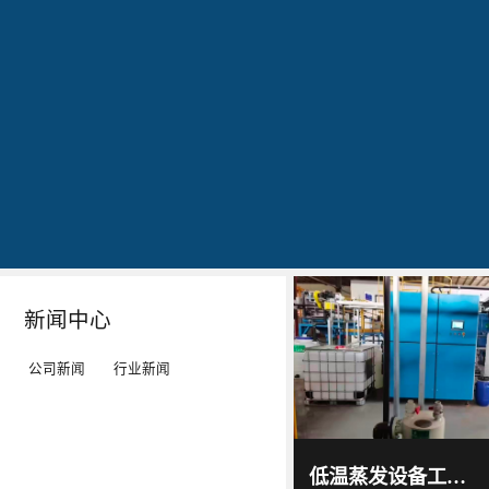
公司简介
文化
发明专利证书
专利证书-工业污水真空蒸馏系统（一）
蓝
20160829
20160829
20160829
石
出
作
作
环
现
为
为
保
转
LED
LED
秉
单：
工
工
Details
Details
Details
Details
持
全
矿
矿
“科
球
灯、
灯、
技
最
LED
LED
新闻中心
服
大
平
平
务
的
板
板
公司新闻
行业新闻
环
LED
灯
灯
境”
TV
等
等
蓝石
环保
的
厂-
灯
灯
2017
-
科技
低温蒸发设备工作原理及技术特点｜低温蒸发器运行环境与能耗优势解析
06
-
15
理
-
具
具
通过