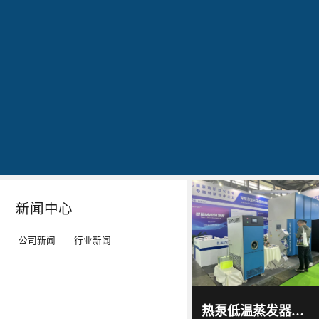
公司简介
文化
发明专利证书
专利证书-工业污水真空蒸馏系统（一）
蓝
20160829
20160829
20160829
石
出
作
作
环
现
为
为
保
转
LED
LED
秉
单：
工
工
Details
Details
Details
Details
持
全
矿
矿
“科
球
灯、
灯、
技
最
LED
LED
新闻中心
服
大
平
平
务
的
板
板
公司新闻
行业新闻
环
LED
灯
灯
境”
TV
等
等
蓝石
环保
的
厂-
灯
灯
2017
-
科技
热泵低温蒸发器选源头厂家！蓝石低温热泵蒸发器解决中小企业废液处置难题
06
-
15
理
-
具
具
通过