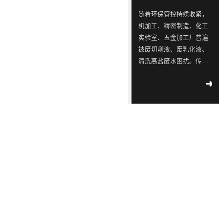
ISO9001
念，
三
同
同
蓝石
随着环保管控持续收紧，
质量
模拟
是
星
行
行
机加工、精密制造、化工
管理
2018
-
测试
一
出
业
业
04
-
12
实验室、五金加工厂普遍
体系
实验
认
被废切削液、废乳化液、
家
现
中
中
室宣
工业
证！
清洗高盐废水困扰。传统
布成
专
转
的
的
污水
立
外运危废成本逐年上涨，
2018
-
不容
注
单，
佼
佼
02
-
14
大型 MVR 蒸发设备投资
滴漏
于
韩
佼
佼
∣美
高、占地大，并不适配中
环
丽中
工
国
者、
者、
小水量产废场景，这时热
境
国，
2018
部
业
LED
优
优
泵低温蒸发器、低温热泵
-
05
-
和谐
公
09
蒸发器就成为轻量化废水
污
供
质
质
共生
示 |
处理的最优解，而靠谱的
水
应
LED
LED
171
环
热泵低温蒸发器厂家直接
家
境
处
链
灯
灯
2018
决定长期使用成本与稳定
国
部、
-
05
-
理
厂
具
具
控
发
09
度。深圳市蓝石环保深耕
重
改
设
商
生
生
蒸发水处理设备十余年，
点
委
解
备
透
产
产
作为专业低温蒸发器厂
企
联
读 |
家，主打自研热泵低温蒸
的
露，
厂
厂
2018
业
合
《广