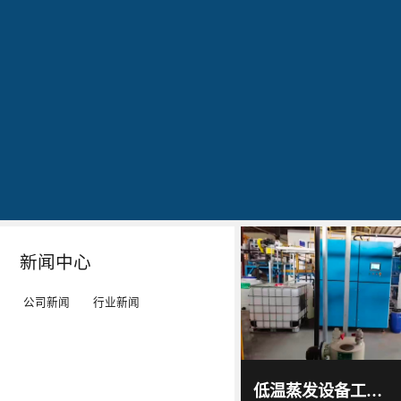
公司简介
文化
发明专利证书
专利证书-工业污水真空蒸馏系统（一）
蓝
20160829
20160829
20160829
石
出
作
作
环
现
为
为
保
转
LED
LED
秉
单：
工
工
Details
Details
Details
Details
持
全
矿
矿
“科
球
灯、
灯、
技
最
LED
LED
新闻中心
服
大
平
平
务
的
板
板
公司新闻
行业新闻
环
LED
灯
灯
境”
TV
等
等
蓝石
环保
的
厂-
灯
灯
2017
-
科技
低温蒸发设备工作原理及技术特点｜低温蒸发器运行环境与能耗优势解析
06
-
15
理
-
具
具
通过