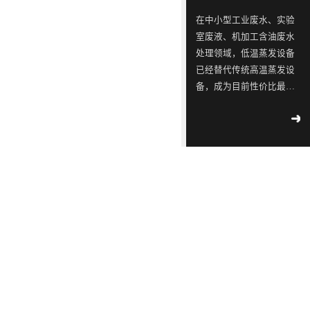
ISO9001
念，
三
同
同
蓝石
在中小型工业废水、实验
质量
模拟
是
星
行
行
室废液、机加工含油废水
管理
2018
-
测试
一
出
业
业
04
-
12
处理领域，低温蒸发设备
体系
实验
认
已经替代传统高温蒸发设
家
现
中
中
室宣
工业
证！
备，成为目前性价比最
布成
专
转
的
的
污水
立
高、应用最广的废水减量
2018
-
不容
注
单，
佼
佼
02
-
14
处理设备。很多用户在选
滴漏
于
韩
佼
佼
∣美
型时重点关注低温蒸发设
环
丽中
工
国
者、
者、
备工作原理、核心技术特
境
国，
2018
部
业
LED
优
优
点、适配运行环境及实际
-
05
-
和谐
公
09
运行能耗。深圳市蓝石环
污
供
质
质
共生
示 |
保科技有限公司作为专业
水
应
LED
LED
171
环
废水低温蒸发器厂家，为
家
境
处
链
灯
灯
2018
大家全面解析低温蒸发器
国
部、
-
05
-
理
厂
具
具
控
发
09
的核心技术优势与实际运
重
改
设
商
生
生
行参数，帮助企业精准选
点
委
解
备
透
产
产
型、节能降本、合规治
企
联
读 |
水。首先从低温蒸发设备
的
露，
厂
厂
2018
业
合
《广