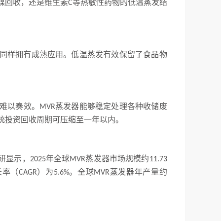
媒回收，还是维生素
等热敏性药物的低温蒸发结
C
同样拥有成熟应用。低温蒸发有效保留了食品物
难以奏效。
蒸发器能够稳定处理各种收储废
MVR
统投资回收周期可压缩至一年以内。
研显示，
年全球
蒸发器市场规模约
2025
MVR
11.73
长率（
）为
。全球
蒸发器年产量约
CAGR
5.6%
MVR