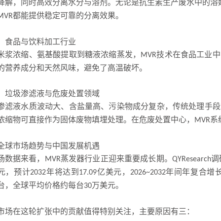
降解，同时高效分离水分与溶剂。无论是抗生素生产废水中的溶
都能提供稳定可靠的分离效果。
MVR
）食品与饮料加工行业
米浆浓缩、氨基酸提取到糖液浓缩蒸发，
技术在食品工业中
MVR
的营养成分和天然风味，避免了高温破坏。
）垃圾渗滤液与危废处置领域
渗滤液水质波动大、含盐量高、污染物成分复杂，传统处理手段
浓缩物可直接作为固体废物填埋处理。在危废处置中心，
系
MVR
全球市场趋势与中国发展机遇
场数据来看，
蒸发器行业正迎来重要成长期。
调
MVR
QYResearch
元，预计
年将达到
亿美元，
年间年复合增
2032
17.09
2026~2032
台，全球平均价格约每台
万美元。
30
市场在这轮扩张中的贡献值得特别关注，主要原因有三：