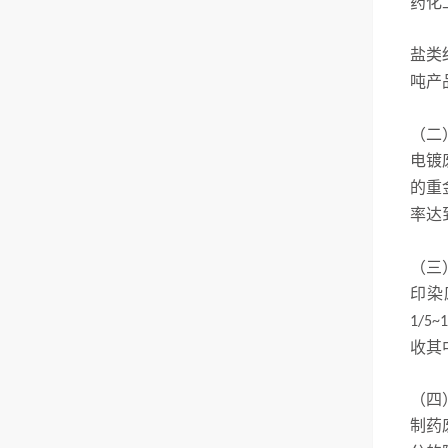
人员与机器安全；键部件冗余
药化
靠，寿命长；投资费用适中，
理。然后将预热过后的工业废
设计，单一失效后，不影响机
处理效果好，性价比高；易于
水引入到蒸发器中，在蒸发器
器运行。契合来自倾听：每一
盐类
模块化、标准化，有利于大规
中，工业废水将被加热、蒸
个客户的废水状...
吨产
模生产等优点。成套污水处理
发、浓缩，最终，加热蒸汽冷
系统主要由前过滤单元、污水
凝形成的蒸馏水流到蒸馏水收
罐、清洗罐、消泡剂桶、MVR
（二
集罐内，而二...
蒸发器主机、浓缩液桶、蒸馏
电镀
水罐、袋式过滤器组成。我司
的重
是集工业污水处理设备的研
率达
发、生产销售为一体的...
（三
印染
1/5~1
收其
（四
制药