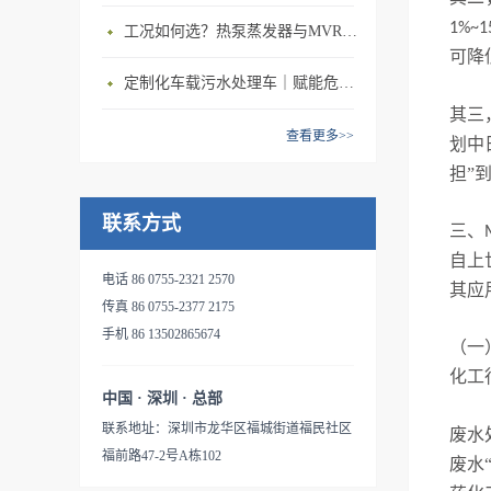
蒸发浓缩、物料的结晶、余热
给原水加热蒸馏，部分污水蒸
配置后处理装置，可直接排
1%~1
工况如何选？热泵蒸发器与MVR蒸发设备精准适配方案
蒸汽的回收等工艺过程中。由
发后与原水进行换热后冷凝成
放；电导率远优于自来水，体
可降
于充分回收利用了二次蒸汽的
纯水;其它含有高浓度的盐 和
积只有原污液的1%~15%。灵
定制化车载污水处理车｜赋能危废处置公司，抢占中小水量废水服务市场
潜热，单位能耗大大降低，蒸
固体物质的污水进蒸发器底部
活性大，稳定性强：产品精简
其三
发一吨水的能耗比传统的单效
集水池，通过泵升压再循环再
紧凑，占地面积小，无需土
查看更多>>
蒸发降低了80%多。系统只需
划中
处理;浓缩到一定程度的液相
建，易于集成到工厂现有环境
要电机来带动压缩机制热，完
担”
成为浓缩水排除;蒸汽再经蒸汽
中。压缩机为主机唯一耗能设
全摆脱了对蒸汽锅炉，甚至电
压缩机压缩，再换热，如此反
备：无需额外热源，无抽吸水
联系方式
加热装置的依赖，不需要外界
三、
复。该工艺全部利用机械压缩
泵。特级不锈钢MVR压缩机，
蒸汽、锅炉、煤和冷却水，减
机将电能转化为热能，因此，
自上
寿命30000到50000小时。友好
电话 86 0755-2321 2570
少了〖SO〗_2、〖CO〗_2的
可不需要外部蒸汽的补给，系
其应
的人机交互设计：融入最新的
传真 86 0755-2377 2175
排放，减少了粉尘和固体废渣
统独立性强。MVR蒸发器用于
网络技术，让您能通过智能终
手机 86 13502865674
的排放。蒸发产生的蒸馏水，
表面处理废水、含油污水处
（一
端，如手机，平板等，方便快
可以排放或者重新回用到生产
理，产出水能够满足回注水的
化工
捷的了解到机器的即时状态，
中，大大降低的废水的排放
水质要求。以浓缩工业污水处
中国 · 深圳 · 总部
甚至无需到达现场就可以完成
量。本污水处理系统的特点
理为例：首先将工业废水沿着
联系地址：深圳市龙华区福城街道福民社区
废水
操控。失效安全与冗余设计：
是；能耗低，无需额外加热
管道进入预热器，通过预热
福前路47-2号A栋102
废水
专用的安全电路和阀门，确保
源，环保效益好；结构紧凑可
器，对工业废水进行预热处