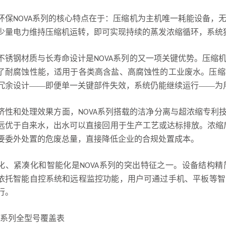
环保
系列的核心特点在于：压缩机为主机唯一耗能设备，
NOVA
少量电力维持压缩机运转，即可实现持续的蒸发浓缩循环，系统
不锈钢材质与长寿命设计是
系列的又一项关键优势。压缩
NOVA
了耐腐蚀性能，适用于各类高含盐、高腐蚀性的工业废水。压缩
冗余设计——即便单一关键部件失效，系统仍能继续运行——为
济性和处理效果方面，
系列搭载的洁净分离与超浓缩专利
NOVA
远优于自来水，出水可以直接回用于生产工艺或达标排放。浓缩
要委外处置的危废总量，直接降低企业的合规处置成本。
化、紧凑化和智能化是
系列的突出特征之一。设备结构精
NOVA
依托智能自控系统和远程监控功能，用户可通过手机、平板等智
行。
系列全型号覆盖表