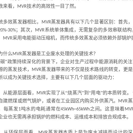
数来看，
技术的高效性一目了然。
MVR
统多效蒸发器相比，
蒸发器具有以下几个显著区别：首先，
MVR
；其次，
系统单体集成，无需复杂的多效串联结构
20%-30%
MVR
，
采用电能驱动压缩机，而传统多效蒸发必须依赖外部锅炉
MVR
为什么
蒸发器是工业废水处理的关键技术？
MVR
双碳”政策持续深化的背景下，企业对生产过程中能源消耗的关
源的蒸发技术，
蒸发器带来的不仅是技术路线的转变，更是
MVR
所以成为关键技术选择，主要有以下几个层面的驱动力：
，从能源层面看，
实现了从“烧蒸汽”到“用电”的本质转变
MVR
自建燃煤或燃气锅炉，或者在工业园区内购买外供蒸汽。
蒸
MVR
，每蒸发
吨水的电耗通常在
之间。这意味着
1
45kWh~65kWh
MV
企业也无需再承担锅炉的燃料成本、运维成本和排放合规成本。
，从环保层面看，
蒸发器本质上是为废水减排而设计的深
MVR