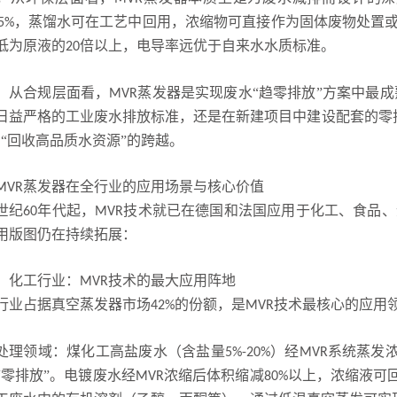
，蒸馏水可在工艺中回用，浓缩物可直接作为固体废物处置
5%
低为原液的
倍以上，电导率远优于自来水水质标准。
20
，从合规层面看，
蒸发器是实现废水“趋零排放”方案中最成
MVR
日益严格的工业废水排放标准，还是在新建项目中建设配套的零
到“回收高品质水资源”的跨越。
蒸发器在全行业的应用场景与核心价值
MVR
世纪
年代起，
技术就已在德国和法国应用于化工、食品、
60
MVR
用版图仍在持续拓展：
）化工行业：
技术的最大应用阵地
MVR
行业占据真空蒸发器市场
的份额，是
技术最核心的应用
42%
MVR
处理领域：煤化工高盐废水（含盐量
）经
系统蒸发
5%-20%
MVR
“零排放”。电镀废水经
浓缩后体积缩减
以上，浓缩液可
MVR
80%