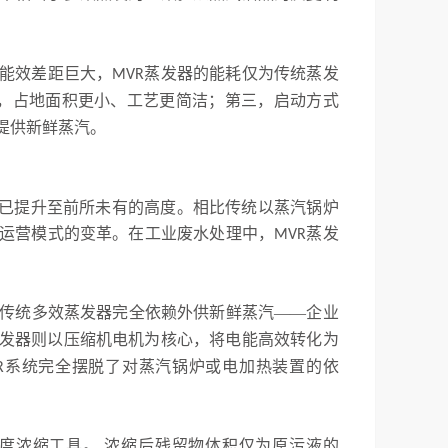
能效差距巨大，
蒸发器的能耗仅为传统蒸发
MVR
，占地面积更小、工艺更简洁；第三，启动方式
提供新鲜蒸汽。
注已提升至前所未有的高度。相比传统以蒸汽锅炉
运营模式的变革。在工业废水处理中，
蒸发
MVR
。 传统多效蒸发器完全依赖外供新鲜蒸汽——企业
发器则以压缩机电机为核心，将电能高效转化为
系统完全摆脱了对蒸汽锅炉或电加热装置的依
R
度浓缩工具。 浓缩后残留物体积仅为原污液的