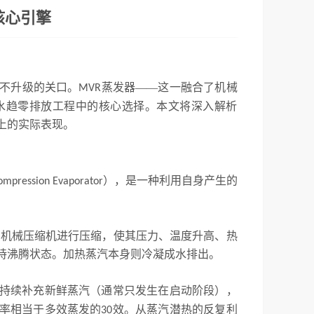
核心引擎
不升级的关口。
蒸发器——这一融合了机械
MVR
水趋零排放工程中的核心选择。本文将深入解析
上的实际表现。
），是一种利用自身产生的
ompression Evaporator
过机械压缩机进行压缩，使其压力、温度升高、热
持沸腾状态。加热蒸汽本身则冷凝成水排出。
持续补充新鲜蒸汽（通常只发生在启动阶段），
率相当于多效蒸发的
效。从蒸汽潜热的反复利
30