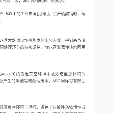
现高效回收，满足高纯度低污染要求。
以上的工业盐直接回用。生产硫酸钠时，每
99.1%
。
蒸发器通过加热蒸发将水分去除，得到高浓度
VR
预处理环节的精密调控，
蒸发器使淡水回用
MVR
在
℃的低温真空环境中被浓缩至原体积的
40~60
业产生的黑液等难处理废水，
同样可有效回
MVR
低温真空环境下运行，避免了热敏性药物活性成