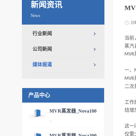
新闻资讯
M
News
日
行业新闻
当前
蒸汽
公司新闻
MVR
媒体报道
一、
MVR
二次
产品中心
工作
焓增
MVR蒸发器_Nova100
...
污水处理设备
这一
仅需
MVR蒸发器_Nova300