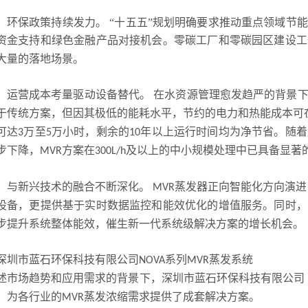
，环保政策持续发力。
“十五五”规划明确要求推动重点领域节
资金支持和绿色金融产品对接机会。零碳工厂和零碳园区建设工
大量的落地场景。
，运营成本考量驱动设备替代。
在水资源管理愈发趋严的背景
于传统方案，但因其极低的能耗水平，节约的电力和热能成本可
可达
万至
万小时，剩余的
年以上运行时间均为净节省。随着
3
5
10
步下降，
方案在
及以上的中小规模处理中已具备显著
MVR
300L/h
，与新兴技术的融合不断深化。
蒸发器正向智能化方向演进
MVR
设备，更提供基于实时数据监控和能效优化的增值服务。同时，
步提升系统整体能效，催生新一代系统级解决方案的增长机会。
深圳市蓝石环保科技有限公司
系列
蒸发系统
NOVA
MVR
述市场趋势和应用需求的背景下，深圳市蓝石环保科技有限公司
，为各行业的
蒸发浓缩需求提供了成套解决方案。
MVR