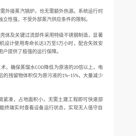
无需外接蒸汽锅炉，也无需额外热源。系统运行时
独立性强，不受外部蒸汽供应条件的限制。
机壳体及关键过流部件采用特级不锈钢制造，显著
机设计使用寿命长达
万至
万小时，配合失效安
3
5
用户提供了极强的运行保障。
技术，确保蒸馏水
降低为原液的
倍以上，电
COD
20
后的残留物体积仅为原污液的
，大量减少
1%~15%
简紧凑，占地面积小，无需土建工程即可快速部
能终端实时查看设备运行状态，实现无人值守自