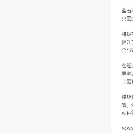
蓝石
只需
特级
提升
全与
在经
导率
了需
模块
署。
动运
NOVA