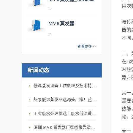
用次
技术参数：型号：NOVA 100
...
污水处理设备
处理能力：每小时处理能力
100L/h 年处理能力600m³/y单
与传
MVR蒸发器
位能耗：65kWh/m³尺寸
器的
技术参数：型号：NOVA 300
...
_Nova1000 污水处理系
（L*B*H）：2540*1096*1981
不同
处理能力：每小时处理能力
（单位：mm）最小安装面
统
300L/h 年处理能力1800m³/y
查看更多>>
积：40㎡ 产品特点：智能技术
单位能耗：60kWh/m³尺寸
二、
· 技术参数：型号：NOVA
与自动化控制相结合：让机器
（L*B*H）：3131*1220*2540
在
“
1000处理能力：每小时处理能
对自身的运行数据，进行自记
（单位：mm）最小安装面
为热
新闻动态
力1000L/h 年处理能力
录、自分析，在线对控制参数
积：45㎡产品特点：MVR蒸发
6000m³/y单位能耗：50kWh/m³
器之
进行优化调整，在废水状态波
器是机械式蒸汽再压缩技术
尺寸（L*B*H）：
低温蒸发设备工作原理及技术特点｜低温蒸发器运行环境与能耗优势解析
动时，仍保持最佳性能。经济
（mechanical vapor
3808*1568*2924 （单位：
其一
节约，节能环保：MVR蒸发器
recompression ）的简称，
mm）最小安装面积：50㎡ 应
热泵低温蒸发器选源头厂家！蓝石低温热泵蒸发器解决中小企业废液处置难题
需要
处理1吨水仅需要50度电，冷
MVR蒸发器技术重新利用它自
用领域：· 产品特点：机
热能
凝水可回用到工艺中或经过简
身产生的二次蒸汽的能量，从
工业废水处理优选｜废水低温蒸发器 节能型工业废水蒸发器设备厂家
械压缩蒸发是将水蒸汽通过蒸
赖，
单的处理后直接排放。高效浓
而减少对外界能量需求的一项
汽压缩机压缩至一定压力进入
缩，可获得高品质的蒸馏水：
节能技术，广泛应用于溶液的
深圳 MVR 蒸发器厂家哪家靠谱？深圳市蓝石环保 MVR 蒸发器，详解 MVR 蒸发器工作原理
蒸发器，在蒸发器释放出 潜热
其二
COD降低为原液的20倍以上；