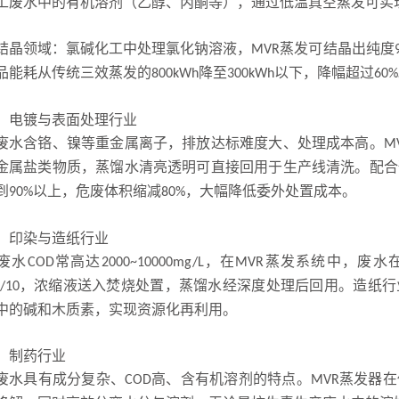
工废水中的有机溶剂（乙醇、丙酮等），通过低温真空蒸发可实
结晶领域：氯碱化工中处理氯化钠溶液，
蒸发可结晶出纯度
MVR
品能耗从传统三效蒸发的
降至
以下，降幅超过
800kWh
300kWh
60%
）电镀与表面处理行业
废水含铬、镍等重金属离子，排放达标难度大、处理成本高。
M
金属盐类物质，蒸馏水清亮透明可直接回用于生产线清洗。配合
到
以上，危废体积缩减
，大幅降低委外处置成本。
90%
80%
）印染与造纸行业
废水
常高达
，在
蒸发系统中，废水
COD
2000~10000mg/L
MVR
，浓缩液送入焚烧处置，蒸馏水经深度处理后回用。造纸行
/10
中的碱和木质素，实现资源化再利用。
）制药行业
废水具有成分复杂、
高、含有机溶剂的特点。
蒸发器在
COD
MVR