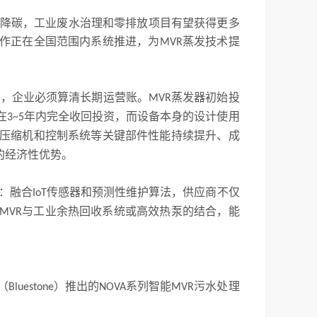
能降碳，工业废水治理和零排放项目有望获得更多
作正在全国范围内系统推进，为
蒸发技术提
MVR
下，企业必须算清长期运营账。
蒸发器初始投
MVR
在
年内完全收回投资，而设备本身的设计使用
3~5
压缩机和控制系统等关键部件性能持续提升、成
的经济性优势。
：融合
传感器和预测性维护算法，供应商不仅
IoT
与工业余热回收系统或高效热泵的结合，能
MVR
（
）推出的
系列智能
污水处理
Bluestone
NOVA
MVR