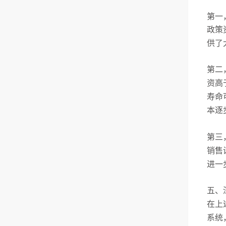
第一
政策
供了
第二
资高
寿命
本逐
第三
销售
进一
五、
在上
系统