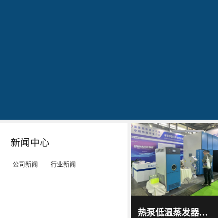
公司简介
文化
发明专利证书
专利证书-工业污水真空蒸馏系统（一）
蓝
20160829
20160829
20160829
石
出
作
作
环
现
为
为
保
转
LED
LED
秉
单：
工
工
Details
Details
Details
Details
持
全
矿
矿
“科
球
灯、
灯、
技
最
LED
LED
新闻中心
服
大
平
平
务
的
板
板
公司新闻
行业新闻
环
LED
灯
灯
境”
TV
等
等
蓝石
环保
的
厂-
灯
灯
2017
-
科技
热泵低温蒸发器选源头厂家！蓝石低温热泵蒸发器解决中小企业废液处置难题
06
-
15
理
-
具
具
通过