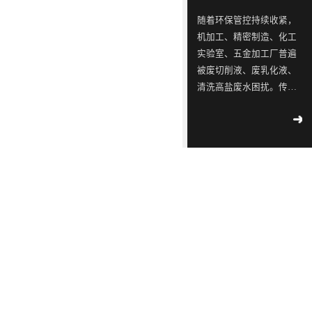
ISO9001
念，
三
同
同
蓝石
随着环保管控持续收紧，
质量
模拟
是
星
行
行
机加工、精密制造、化工
管理
2018
-
测试
一
出
业
业
04
-
12
实验室、五金加工厂普遍
体系
实验
认
被废切削液、废乳化液、
家
现
中
中
室宣
工业
证！
清洗高盐废水困扰。传统
布成
专
转
的
的
污水
立
外运危废成本逐年上涨，
2018
-
不容
注
单，
佼
佼
02
-
14
大型 MVR 蒸发设备投资
滴漏
于
韩
佼
佼
∣美
高、占地大，并不适配中
环
丽中
工
国
者、
者、
小水量产废场景，这时热
境
国，
2018
部
业
LED
优
优
泵低温蒸发器、低温热泵
-
05
-
和谐
公
09
蒸发器就成为轻量化废水
污
供
质
质
共生
示 |
处理的最优解，而靠谱的
水
应
LED
LED
171
环
热泵低温蒸发器厂家直接
家
境
处
链
灯
灯
2018
决定长期使用成本与稳定
国
部、
-
05
-
理
厂
具
具
控
发
09
度。深圳市蓝石环保深耕
重
改
设
商
生
生
蒸发水处理设备十余年，
点
委
解
备
透
产
产
作为专业低温蒸发器厂
企
联
读 |
家，主打自研热泵低温蒸
的
露，
厂
厂
2018
业
合
《广