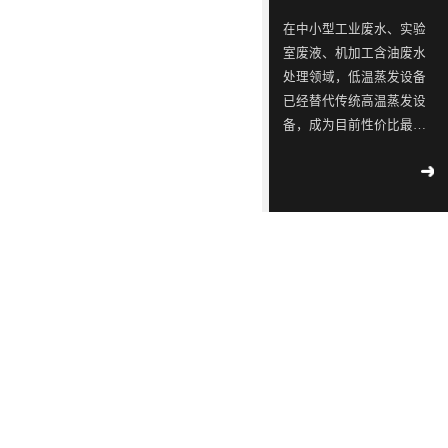
ISO9001
念，
三
同
同
蓝石
在中小型工业废水、实验
质量
模拟
是
星
行
行
室废液、机加工含油废水
管理
2018
-
测试
一
出
业
业
04
-
12
处理领域，低温蒸发设备
体系
实验
认
已经替代传统高温蒸发设
家
现
中
中
室宣
工业
证！
备，成为目前性价比最
布成
专
转
的
的
污水
立
高、应用最广的废水减量
2018
-
不容
注
单，
佼
佼
02
-
14
处理设备。很多用户在选
滴漏
于
韩
佼
佼
∣美
型时重点关注低温蒸发设
环
丽中
工
国
者、
者、
备工作原理、核心技术特
境
国，
2018
部
业
LED
优
优
点、适配运行环境及实际
-
05
-
和谐
公
09
运行能耗。深圳市蓝石环
污
供
质
质
共生
示 |
保科技有限公司作为专业
水
应
LED
LED
171
环
废水低温蒸发器厂家，为
家
境
处
链
灯
灯
2018
大家全面解析低温蒸发器
国
部、
-
05
-
理
厂
具
具
控
发
09
的核心技术优势与实际运
重
改
设
商
生
生
行参数，帮助企业精准选
点
委
解
备
透
产
产
型、节能降本、合规治
企
联
读 |
水。首先从低温蒸发设备
的
露，
厂
厂
2018
业
合
《广