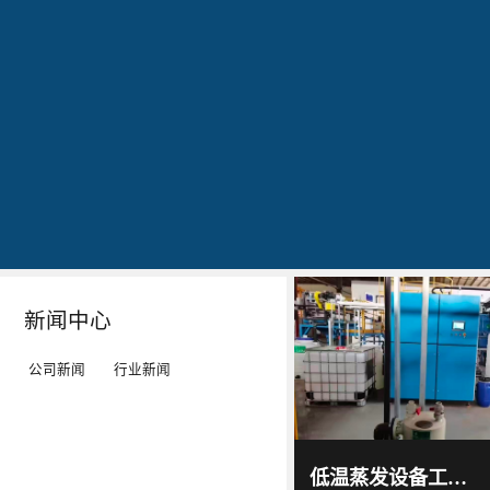
公司简介
文化
发明专利证书
专利证书-工业污水真空蒸馏系统（一）
蓝
20160829
20160829
20160829
石
出
作
作
环
现
为
为
保
转
LED
LED
秉
单：
工
工
Details
Details
Details
Details
持
全
矿
矿
“科
球
灯、
灯、
技
最
LED
LED
新闻中心
服
大
平
平
务
的
板
板
公司新闻
行业新闻
环
LED
灯
灯
境”
TV
等
等
蓝石
环保
的
厂-
灯
灯
2017
-
科技
低温蒸发设备工作原理及技术特点｜低温蒸发器运行环境与能耗优势解析
06
-
15
理
-
具
具
通过