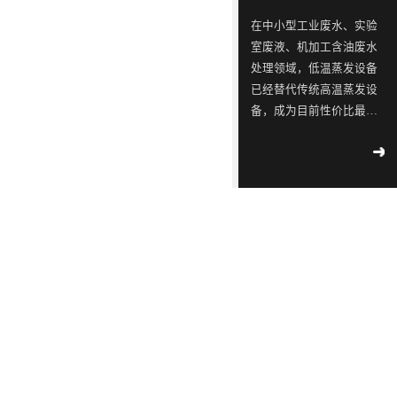
ISO9001
念，
三
同
同
蓝石
在中小型工业废水、实验
质量
模拟
是
星
行
行
室废液、机加工含油废水
管理
2018
-
测试
一
出
业
业
04
-
12
处理领域，低温蒸发设备
体系
实验
认
已经替代传统高温蒸发设
家
现
中
中
室宣
工业
证！
备，成为目前性价比最
布成
专
转
的
的
污水
立
高、应用最广的废水减量
2018
-
不容
注
单，
佼
佼
02
-
14
处理设备。很多用户在选
滴漏
于
韩
佼
佼
∣美
型时重点关注低温蒸发设
环
丽中
工
国
者、
者、
备工作原理、核心技术特
境
国，
2018
部
业
LED
优
优
点、适配运行环境及实际
-
05
-
和谐
公
09
运行能耗。深圳市蓝石环
污
供
质
质
共生
示 |
保科技有限公司作为专业
水
应
LED
LED
171
环
废水低温蒸发器厂家，为
家
境
处
链
灯
灯
2018
大家全面解析低温蒸发器
国
部、
-
05
-
理
厂
具
具
控
发
09
的核心技术优势与实际运
重
改
设
商
生
生
行参数，帮助企业精准选
点
委
解
备
透
产
产
型、节能降本、合规治
企
联
读 |
水。首先从低温蒸发设备
的
露，
厂
厂
2018
业
合
《广