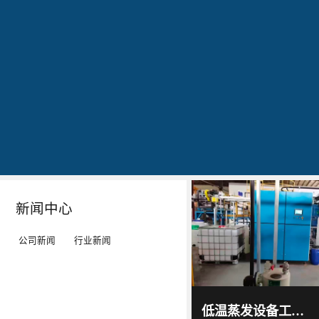
公司简介
文化
发明专利证书
专利证书-工业污水真空蒸馏系统（一）
蓝
20160829
20160829
20160829
石
出
作
作
环
现
为
为
保
转
LED
LED
秉
单：
工
工
Details
Details
Details
Details
持
全
矿
矿
“科
球
灯、
灯、
技
最
LED
LED
新闻中心
服
大
平
平
务
的
板
板
公司新闻
行业新闻
环
LED
灯
灯
境”
TV
等
等
蓝石
环保
的
厂-
灯
灯
2017
-
科技
低温蒸发设备工作原理及技术特点｜低温蒸发器运行环境与能耗优势解析
06
-
15
理
-
具
具
通过